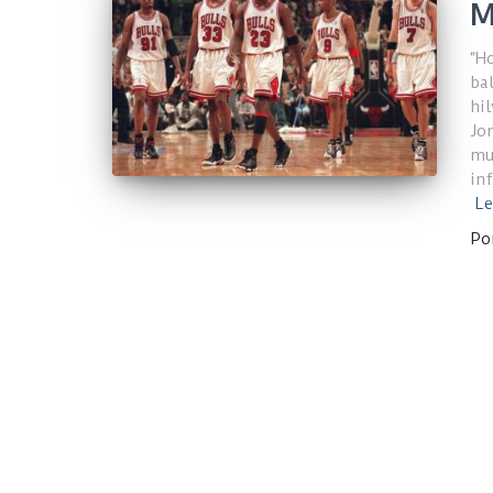
M
“H
ba
hi
Jo
mu
in
Le
Po