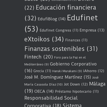
Educación financiera
(22)
Edufinet
(32)
EdufiBlog
(14)
(53)
Empresa
(13)
Edufinet Congress
(11)
eXtoikos
(34)
Finanzas
(11)
Finanzas sostenibles
(31)
Fintech
(20)
Foro para la Paz en el
Gobierno Corporativo
Mediterráneo
(9)
(16)
Grecia
(11)
iAhorro
(12)
Haruki Murakami
(9)
José M. Domínguez Martínez
(15)
José
Málaga
Jot Down
(12)
María Casasola Díaz
(10)
(19)
OECA
(14)
Préstamo hipotecario
(11)
Responsabilidad Social
Sistema
Corporativa
(18)