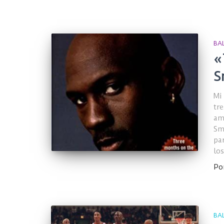
BA
«
S
Mi
tr
am
Sm
pa
los
Po
BA