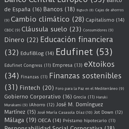
Banco
Bancos
(18)
de España
(16)
Cajas de ahorros
Bigtech
(8)
Cambio climático
(28)
Capitalismo
(14)
(9)
Cláusula suelo
(23)
CBDC
(9)
Consumidores
(9)
Educación financiera
Dinero
(22)
Edufinet
(53)
(32)
EdufiBlog
(14)
eXtoikos
Empresa
(13)
Edufinet Congress
(11)
(34)
Finanzas sostenibles
Finanzas
(11)
(31)
Fintech
(20)
Foro para la Paz en el Mediterráneo
(9)
Gobierno Corporativo
(16)
Grecia
(11)
Haruki
José M. Domínguez
iAhorro
(12)
Murakami
(9)
Martínez
(15)
Jot Down
(12)
José María Casasola Díaz
(10)
Málaga
(19)
OECA
(14)
Préstamo hipotecario
(11)
Responsabilidad Social Corporativa
(18)