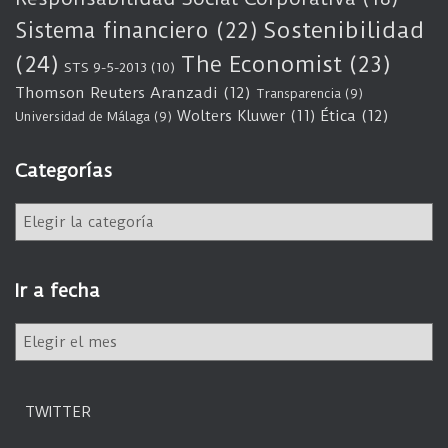
Sostenibilidad
Sistema financiero
(22)
(24)
The Economist
(23)
STS 9-5-2013
(10)
Thomson Reuters Aranzadi
(12)
Transparencia
(9)
Wolters Kluwer
(11)
Ética
(12)
Universidad de Málaga
(9)
Categorías
C
a
t
e
Ir a fecha
g
o
I
r
r
í
a
a
f
s
TWITTER
e
c