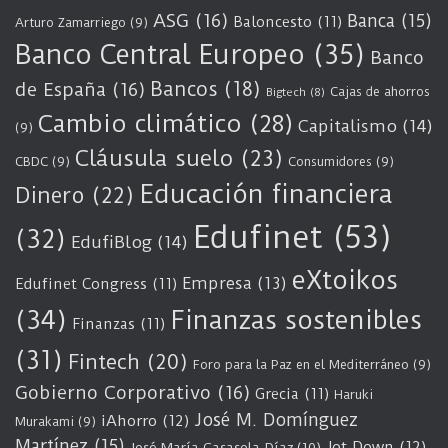
ASG
(16)
Banca
(15)
Baloncesto
(11)
Arturo Zamarriego
(9)
Banco Central Europeo
(35)
Banco
Bancos
(18)
de España
(16)
Cajas de ahorros
Bigtech
(8)
Cambio climático
(28)
Capitalismo
(14)
(9)
Cláusula suelo
(23)
CBDC
(9)
Consumidores
(9)
Educación financiera
Dinero
(22)
Edufinet
(53)
(32)
EdufiBlog
(14)
eXtoikos
Empresa
(13)
Edufinet Congress
(11)
(34)
Finanzas sostenibles
Finanzas
(11)
(31)
Fintech
(20)
Foro para la Paz en el Mediterráneo
(9)
Gobierno Corporativo
(16)
Grecia
(11)
Haruki
José M. Domínguez
iAhorro
(12)
Murakami
(9)
Martínez
(15)
Jot Down
(12)
José María Casasola Díaz
(10)