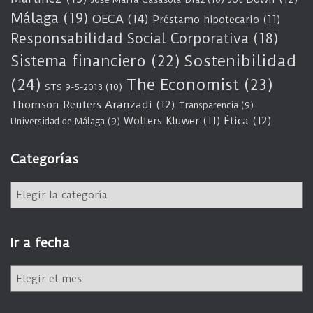
Málaga
(19)
OECA
(14)
Préstamo hipotecario
(11)
Responsabilidad Social Corporativa
(18)
Sostenibilidad
Sistema financiero
(22)
(24)
The Economist
(23)
STS 9-5-2013
(10)
Thomson Reuters Aranzadi
(12)
Transparencia
(9)
Wolters Kluwer
(11)
Ética
(12)
Universidad de Málaga
(9)
Categorías
C
a
t
e
Ir a fecha
g
o
I
r
r
í
a
a