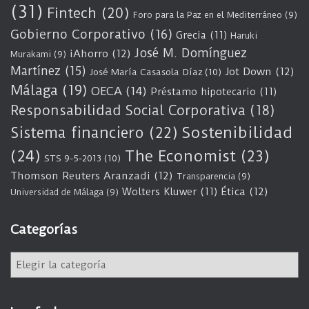
(31)
Fintech
(20)
Foro para la Paz en el Mediterráneo
(9)
Gobierno Corporativo
(16)
Grecia
(11)
Haruki
José M. Domínguez
iAhorro
(12)
Murakami
(9)
Martínez
(15)
Jot Down
(12)
José María Casasola Díaz
(10)
Málaga
(19)
OECA
(14)
Préstamo hipotecario
(11)
Responsabilidad Social Corporativa
(18)
Sostenibilidad
Sistema financiero
(22)
(24)
The Economist
(23)
STS 9-5-2013
(10)
Thomson Reuters Aranzadi
(12)
Transparencia
(9)
Wolters Kluwer
(11)
Ética
(12)
Universidad de Málaga
(9)
Categorías
C
a
t
e