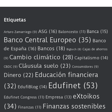
Etiquetas
ASG
(16)
Banca
(15)
Baloncesto
(11)
Arturo Zamarriego
(9)
Banco Central Europeo
(35)
Banco
Bancos
(18)
de España
(16)
Cajas de ahorros
Bigtech
(8)
Cambio climático
(28)
Capitalismo
(14)
(9)
Cláusula suelo
(23)
CBDC
(9)
Consumidores
(9)
Educación financiera
Dinero
(22)
Edufinet
(53)
(32)
EdufiBlog
(14)
eXtoikos
Empresa
(13)
Edufinet Congress
(11)
(34)
Finanzas sostenibles
Finanzas
(11)