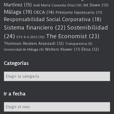
Martínez
(15)
Jot Down
(12)
José María Casasola Díaz
(10)
Málaga
(19)
OECA
(14)
Préstamo hipotecario
(11)
Responsabilidad Social Corporativa
(18)
Sostenibilidad
Sistema financiero
(22)
(24)
The Economist
(23)
STS 9-5-2013
(10)
Thomson Reuters Aranzadi
(12)
Transparencia
(9)
Wolters Kluwer
(11)
Ética
(12)
Universidad de Málaga
(9)
Categorías
C
a
t
e
Ir a fecha
g
o
I
r
r
í