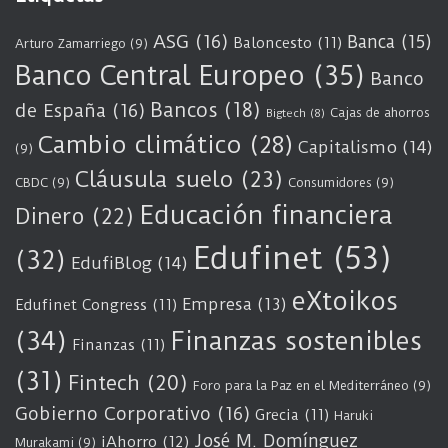
ASG
(16)
Banca
(15)
Baloncesto
(11)
Arturo Zamarriego
(9)
Banco Central Europeo
(35)
Banco
Bancos
(18)
de España
(16)
Cajas de ahorros
Bigtech
(8)
Cambio climático
(28)
Capitalismo
(14)
(9)
Cláusula suelo
(23)
CBDC
(9)
Consumidores
(9)
Educación financiera
Dinero
(22)
Edufinet
(53)
(32)
EdufiBlog
(14)
eXtoikos
Empresa
(13)
Edufinet Congress
(11)
(34)
Finanzas sostenibles
Finanzas
(11)
(31)
Fintech
(20)
Foro para la Paz en el Mediterráneo
(9)
Gobierno Corporativo
(16)
Grecia
(11)
Haruki
José M. Domínguez
iAhorro
(12)
Murakami
(9)