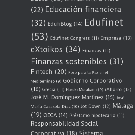
Educación financiera
(22)
Edufinet
(32)
EdufiBlog
(14)
(53)
Empresa
(13)
Edufinet Congress
(11)
eXtoikos
(34)
Finanzas
(11)
Finanzas sostenibles
(31)
Fintech
(20)
Foro para la Paz en el
Gobierno Corporativo
Mediterráneo
(9)
(16)
Grecia
(11)
iAhorro
(12)
Haruki Murakami
(9)
José M. Domínguez Martínez
(15)
José
Málaga
Jot Down
(12)
María Casasola Díaz
(10)
(19)
OECA
(14)
Préstamo hipotecario
(11)
Responsabilidad Social
Sistema
Corporativa
(18)