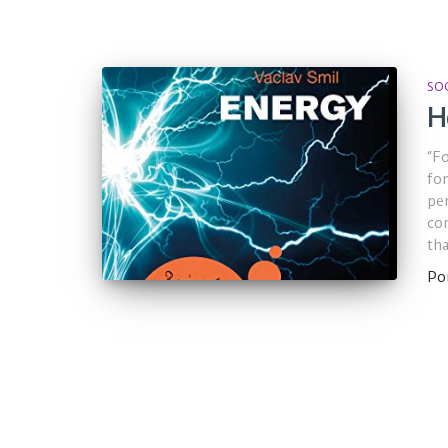
SO
H
“F
fo
per
co
th
Po