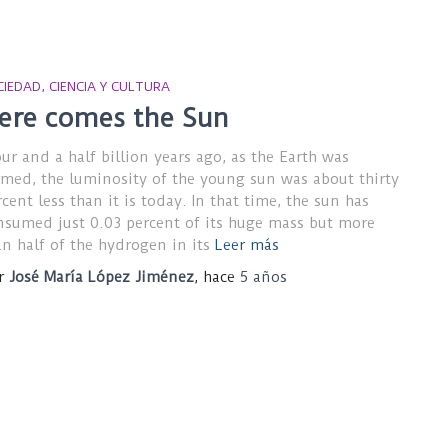
CIEDAD, CIENCIA Y CULTURA
ere comes the Sun
our and a half billion years ago, as the Earth was
rmed, the luminosity of the young sun was about thirty
cent less than it is today. In that time, the sun has
nsumed just 0.03 percent of its huge mass but more
an half of the hydrogen in its
Leer más
r
José María López Jiménez
, hace
5 años