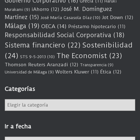
Gobierno Corporativo
(16)
Grecia
(11)
Haruki
José M. Domínguez
iAhorro
(12)
Murakami
(9)
Martínez
(15)
Jot Down
(12)
José María Casasola Díaz
(10)
Málaga
(19)
OECA
(14)
Préstamo hipotecario
(11)
Responsabilidad Social Corporativa
(18)
Sostenibilidad
Sistema financiero
(22)
(24)
The Economist
(23)
STS 9-5-2013
(10)
Thomson Reuters Aranzadi
(12)
Transparencia
(9)
Wolters Kluwer
(11)
Ética
(12)
Universidad de Málaga
(9)
Categorías
C
a
t
e
Ir a fecha
g
o
I