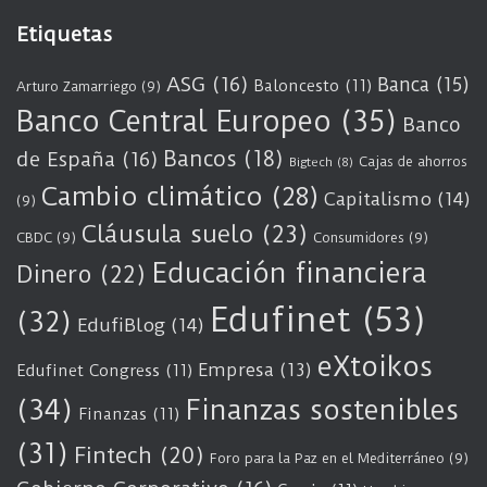
Etiquetas
ASG
(16)
Banca
(15)
Baloncesto
(11)
Arturo Zamarriego
(9)
Banco Central Europeo
(35)
Banco
Bancos
(18)
de España
(16)
Cajas de ahorros
Bigtech
(8)
Cambio climático
(28)
Capitalismo
(14)
(9)
Cláusula suelo
(23)
CBDC
(9)
Consumidores
(9)
Educación financiera
Dinero
(22)
Edufinet
(53)
(32)
EdufiBlog
(14)
eXtoikos
Empresa
(13)
Edufinet Congress
(11)
(34)
Finanzas sostenibles
Finanzas
(11)
(31)
Fintech
(20)
Foro para la Paz en el Mediterráneo
(9)