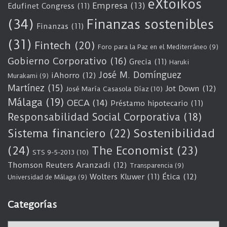
eXtoikos
Empresa
(13)
Edufinet Congress
(11)
(34)
Finanzas sostenibles
Finanzas
(11)
(31)
Fintech
(20)
Foro para la Paz en el Mediterráneo
(9)
Gobierno Corporativo
(16)
Grecia
(11)
Haruki
José M. Domínguez
iAhorro
(12)
Murakami
(9)
Martínez
(15)
Jot Down
(12)
José María Casasola Díaz
(10)
Málaga
(19)
OECA
(14)
Préstamo hipotecario
(11)
Responsabilidad Social Corporativa
(18)
Sostenibilidad
Sistema financiero
(22)
(24)
The Economist
(23)
STS 9-5-2013
(10)
Thomson Reuters Aranzadi
(12)
Transparencia
(9)
Wolters Kluwer
(11)
Ética
(12)
Universidad de Málaga
(9)
Categorías
C