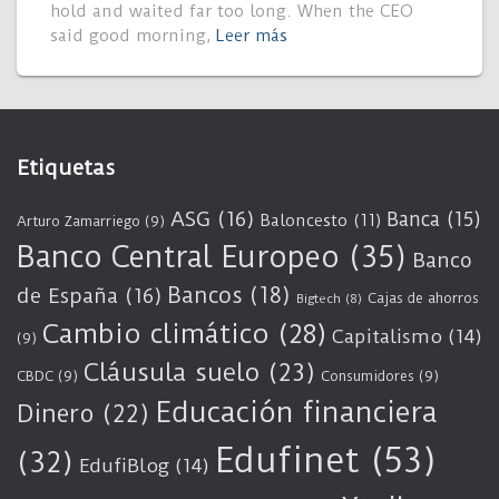
hold and waited far too long. When the CEO
said good morning,
Leer más
Etiquetas
ASG
(16)
Banca
(15)
Baloncesto
(11)
Arturo Zamarriego
(9)
Banco Central Europeo
(35)
Banco
Bancos
(18)
de España
(16)
Cajas de ahorros
Bigtech
(8)
Cambio climático
(28)
Capitalismo
(14)
(9)
Cláusula suelo
(23)
CBDC
(9)
Consumidores
(9)
Educación financiera
Dinero
(22)
Edufinet
(53)
(32)
EdufiBlog
(14)