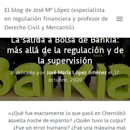
El blog de José Mª López (especialista
en regulación financiera y profesor de
CAMB
Derecho Civil y Mercantil)
La salida a Bolsa de Bankia:
más allá de la regulación y de
la supervisión
Publicado por
José María López Jiménez
el
17
octubre, 2020
«¿Qué fue exactamente lo que pasó en Chernóbil
aquella noche de espanto? ¿Quién tuvo la culpa?
¿Fue un error humano? ¿Fue una máquina mal