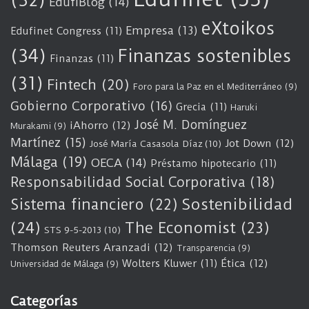
(32)
EdufiBlog
(14)
eXtoikos
Empresa
(13)
Edufinet Congress
(11)
(34)
Finanzas sostenibles
Finanzas
(11)
(31)
Fintech
(20)
Foro para la Paz en el Mediterráneo
(9)
Gobierno Corporativo
(16)
Grecia
(11)
Haruki
José M. Domínguez
iAhorro
(12)
Murakami
(9)
Martínez
(15)
Jot Down
(12)
José María Casasola Díaz
(10)
Málaga
(19)
OECA
(14)
Préstamo hipotecario
(11)
Responsabilidad Social Corporativa
(18)
Sostenibilidad
Sistema financiero
(22)
(24)
The Economist
(23)
STS 9-5-2013
(10)
Thomson Reuters Aranzadi
(12)
Transparencia
(9)
Wolters Kluwer
(11)
Ética
(12)
Universidad de Málaga
(9)
Categorías