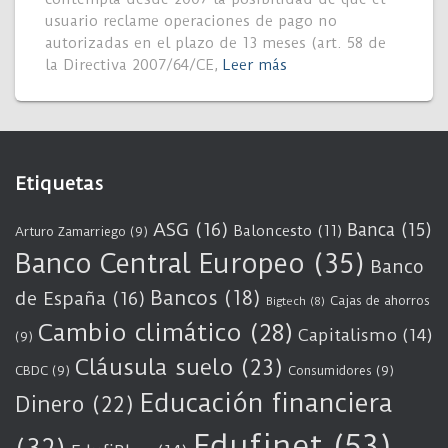
usuario reclame operaciones de pago no
autorizadas en el plazo de 13 meses (art. 58 de
la Directiva 2007/64/CE,
Leer más
Etiquetas
ASG
(16)
Banca
(15)
Baloncesto
(11)
Arturo Zamarriego
(9)
Banco Central Europeo
(35)
Banco
Bancos
(18)
de España
(16)
Cajas de ahorros
Bigtech
(8)
Cambio climático
(28)
Capitalismo
(14)
(9)
Cláusula suelo
(23)
CBDC
(9)
Consumidores
(9)
Educación financiera
Dinero
(22)
Edufinet
(53)