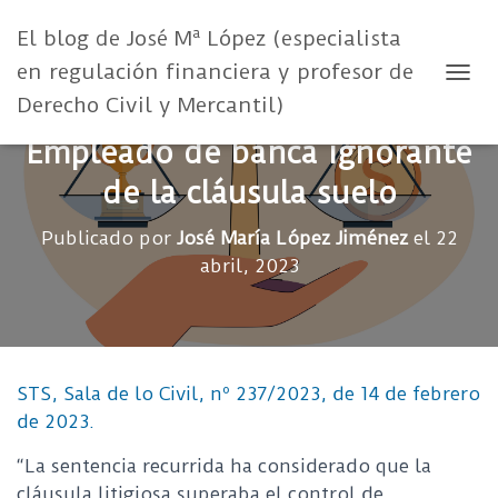
El blog de José Mª López (especialista
en regulación financiera y profesor de
CAMB
Derecho Civil y Mercantil)
Empleado de banca ignorante
de la cláusula suelo
Publicado por
José María López Jiménez
el
22
abril, 2023
STS, Sala de lo Civil, nº 237/2023, de 14 de febrero
de 2023.
“La sentencia re
currida ha considerado que la
cláusula litigiosa superaba el control de