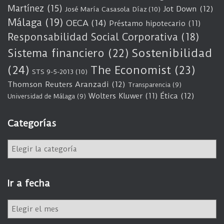
Martínez
(15)
Jot Down
(12)
José María Casasola Díaz
(10)
Málaga
(19)
OECA
(14)
Préstamo hipotecario
(11)
Responsabilidad Social Corporativa
(18)
Sostenibilidad
Sistema financiero
(22)
(24)
The Economist
(23)
STS 9-5-2013
(10)
Thomson Reuters Aranzadi
(12)
Transparencia
(9)
Wolters Kluwer
(11)
Ética
(12)
Universidad de Málaga
(9)
Categorías
C
a
t
e
Ir a fecha
g
o
I
r
r
í