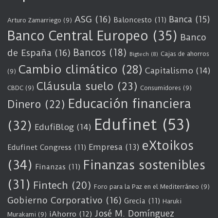
ASG
(16)
Banca
(15)
Baloncesto
(11)
Arturo Zamarriego
(9)
Banco Central Europeo
(35)
Banco
Bancos
(18)
de España
(16)
Cajas de ahorros
Bigtech
(8)
Cambio climático
(28)
Capitalismo
(14)
(9)
Cláusula suelo
(23)
CBDC
(9)
Consumidores
(9)
Educación financiera
Dinero
(22)
Edufinet
(53)
(32)
EdufiBlog
(14)
eXtoikos
Empresa
(13)
Edufinet Congress
(11)
(34)
Finanzas sostenibles
Finanzas
(11)
(31)
Fintech
(20)
Foro para la Paz en el Mediterráneo
(9)
Gobierno Corporativo
(16)
Grecia
(11)
Haruki
José M. Domínguez
iAhorro
(12)
Murakami
(9)