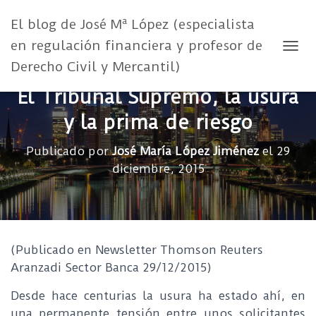
El blog de José Mª López (especialista
en regulación financiera y profesor de
CAMB
Derecho Civil y Mercantil)
El Tribunal Supremo, la usura
y la prima de riesgo
Publicado por
José María López Jiménez
el
29
diciembre, 2015
(Publicado en Newsletter Thomson Reuters
Aranzadi Sector Banca 29/12/2015)
Desde hace centurias la usura ha estado ahí, en
una permanente tensión entre unos solicitantes