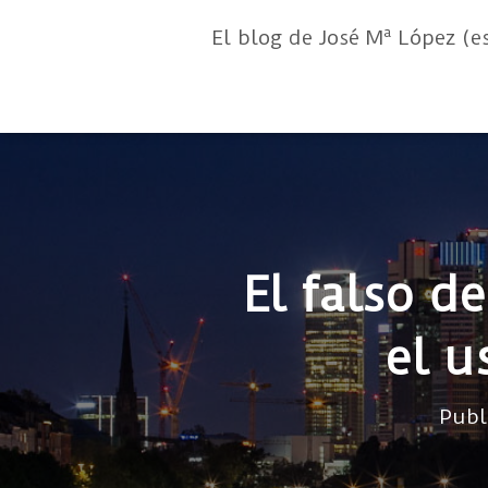
El blog de José Mª López (e
El falso d
el u
Publ