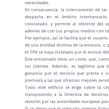
necesidades.
En consecuencia, la interconexión de las
despacha en el ámbito interbancario
constatado, y permite al oferente del se
además de con sus propios medios con los 
Por ejemplo, así se facilita que el usuari
de una entidad distinta de la emisora, o 
el TPV se haya instalado por el emisor de
Este entramado tiene un coste, que, como
los clientes. Además, es legítimo que 
ganancia por el servicio que presta a s
premiará a las que ofrezcan mejores servi
Todo este edificio se erige sobre la L
transposición a la Directiva de Servici
revisión por las autoridades europeas pa
Si se desea que el mercado interior funci