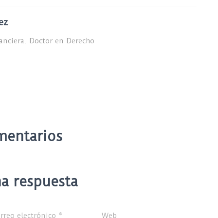
ez
nanciera. Doctor en Derecho
mentarios
a respuesta
rreo electrónico
*
Web