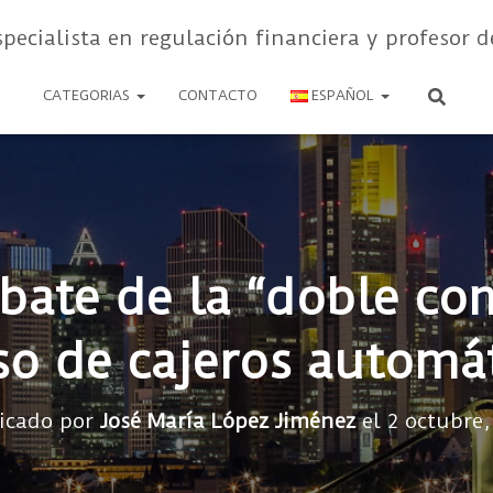
specialista en regulación financiera y profesor d
CATEGORIAS
CONTACTO
ESPAÑOL
ebate de la “doble co
so de cajeros automá
icado por
José María López Jiménez
el
2 octubre,