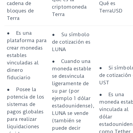
cadena de
Qué es
criptomoneda
bloques de
TerraUSD
Terra
Terra
●
Es una
●
Su símbolo
plataforma para
de cotización es
crear monedas
LUNA
estables
●
Cuando una
vinculadas al
●
Si símbol
moneda estable
dinero
de cotización 
se desvincula
fiduciario
UST
ligeramente de
●
Posee la
su par (por
●
Es una
potencia de los
ejemplo 1 dólar
moneda estab
sistemas de
estadounidense),
vinculada al
pagos globales
LUNA se vende
dólar
para realizar
(también se
estadouniden
liquidaciones
puede decir
como Tether