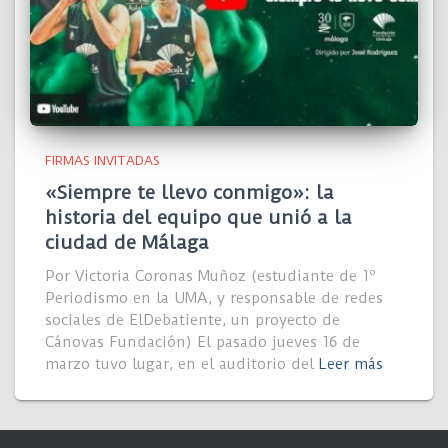
FIRMAS INVITADAS
«Siempre te llevo conmigo»: la
historia del equipo que unió a la
ciudad de Málaga
Por Victoria Coronas Muñoz (estudiante de 1º
Periodismo en la UMA, y responsable de redes
sociales de ElDebatiente, un proyecto de
Cánovas Fundación) El pasado jueves 16 de
marzo tuvo lugar, en el auditorio del
Leer más