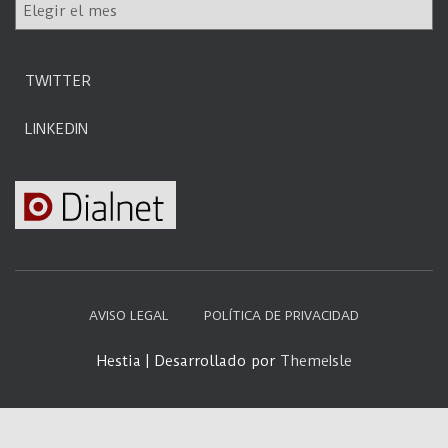
I
r
r
í
a
a
f
s
TWITTER
e
c
LINKEDIN
h
a
AVISO LEGAL
POLÍTICA DE PRIVACIDAD
Hestia | Desarrollado por
ThemeIsle