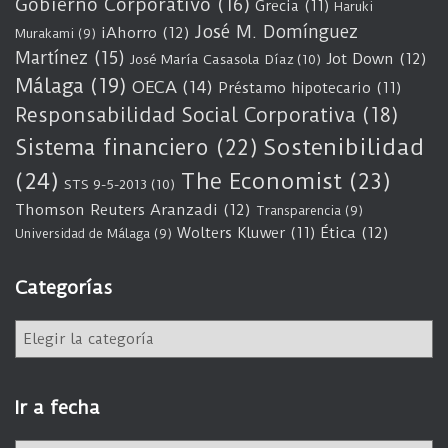
Gobierno Corporativo
(16)
Grecia
(11)
Haruki
José M. Domínguez
iAhorro
(12)
Murakami
(9)
Martínez
(15)
Jot Down
(12)
José María Casasola Díaz
(10)
Málaga
(19)
OECA
(14)
Préstamo hipotecario
(11)
Responsabilidad Social Corporativa
(18)
Sostenibilidad
Sistema financiero
(22)
(24)
The Economist
(23)
STS 9-5-2013
(10)
Thomson Reuters Aranzadi
(12)
Transparencia
(9)
Wolters Kluwer
(11)
Ética
(12)
Universidad de Málaga
(9)
Categorías
C
a
t
e
Ir a fecha
g
o