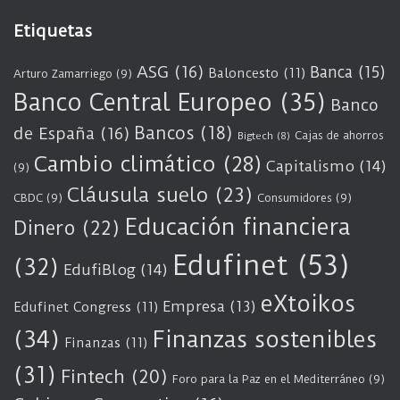
Etiquetas
ASG
(16)
Banca
(15)
Baloncesto
(11)
Arturo Zamarriego
(9)
Banco Central Europeo
(35)
Banco
Bancos
(18)
de España
(16)
Cajas de ahorros
Bigtech
(8)
Cambio climático
(28)
Capitalismo
(14)
(9)
Cláusula suelo
(23)
CBDC
(9)
Consumidores
(9)
Educación financiera
Dinero
(22)
Edufinet
(53)
(32)
EdufiBlog
(14)
eXtoikos
Empresa
(13)
Edufinet Congress
(11)
(34)
Finanzas sostenibles
Finanzas
(11)
(31)
Fintech
(20)
Foro para la Paz en el Mediterráneo
(9)