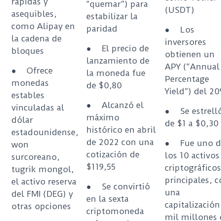
rápidas y
“quemar”) para
(USDT)
asequibles,
estabilizar la
como Alipay en
paridad
●
Los
la cadena de
inversores
●
El precio de
bloques
obtienen un
lanzamiento de
APY (“Annual
●
Ofrece
la moneda fue
Percentage
monedas
de $0,80
Yield”) del 2
estables
●
Alcanzó el
vinculadas al
●
Se estrell
máximo
dólar
de $1 a $0,30
histórico en abril
estadounidense,
de 2022 con una
●
Fue uno d
won
cotización de
los 10 activos
surcoreano,
$119,55
criptográficos
tugrik mongol,
principales, 
el activo reserva
●
Se convirtió
una
del FMI (DEG) y
en la sexta
capitalización
otras opciones
criptomoneda
mil millones 