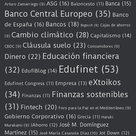
ASG
(16)
Banca
(15)
Baloncesto
(11)
Arturo Zamarriego
(9)
Banco Central Europeo
(35)
Banco
Bancos
(18)
de España
(16)
Cajas de ahorros
Bigtech
(8)
Cambio climático
(28)
Capitalismo
(14)
(9)
Cláusula suelo
(23)
CBDC
(9)
Consumidores
(9)
Educación financiera
Dinero
(22)
Edufinet
(53)
(32)
EdufiBlog
(14)
eXtoikos
Empresa
(13)
Edufinet Congress
(11)
(34)
Finanzas sostenibles
Finanzas
(11)
(31)
Fintech
(20)
Foro para la Paz en el Mediterráneo
(9)
Gobierno Corporativo
(16)
Grecia
(11)
Haruki
José M. Domínguez
iAhorro
(12)
Murakami
(9)
Martínez
(15)
Jot Down
(12)
José María Casasola Díaz
(10)