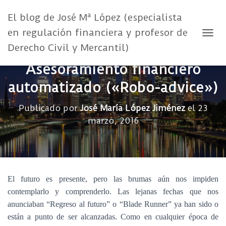
El blog de José Mª López (especialista
en regulación financiera y profesor de
CAMB
Derecho Civil y Mercantil)
Asesoramiento financiero
automatizado («Robo-advice»)
Publicado por
José María López Jiménez
el
23
marzo, 2016
El futuro es presente, pero las brumas aún nos impiden
contemplarlo y comprenderlo. Las lejanas fechas que nos
anunciaban “Regreso al futuro” o “Blade Runner” ya han sido o
están a punto de ser alcanzadas. Como en cualquier época de