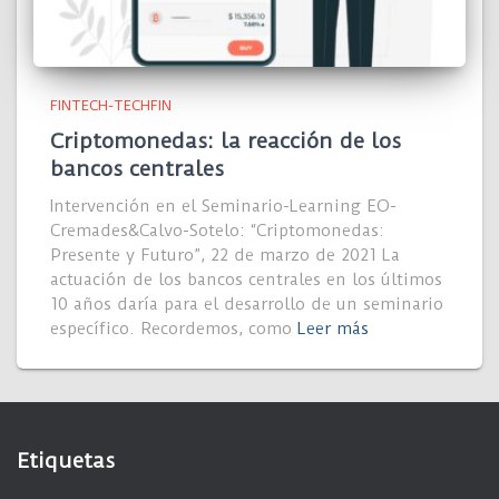
FINTECH-TECHFIN
Criptomonedas: la reacción de los
bancos centrales
Intervención en el Seminario-Learning EO-
Cremades&Calvo-Sotelo: “Criptomonedas:
Presente y Futuro”, 22 de marzo de 2021 La
actuación de los bancos centrales en los últimos
10 años daría para el desarrollo de un seminario
específico. Recordemos, como
Leer más
Etiquetas