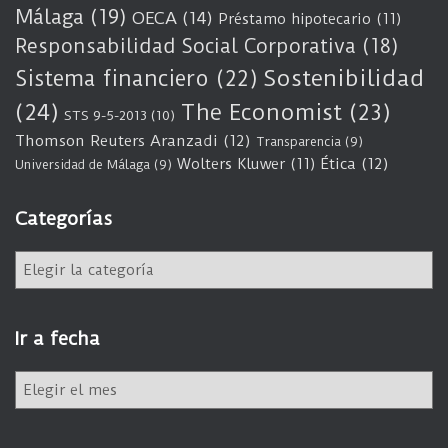
Málaga
(19)
OECA
(14)
Préstamo hipotecario
(11)
Responsabilidad Social Corporativa
(18)
Sostenibilidad
Sistema financiero
(22)
(24)
The Economist
(23)
STS 9-5-2013
(10)
Thomson Reuters Aranzadi
(12)
Transparencia
(9)
Wolters Kluwer
(11)
Ética
(12)
Universidad de Málaga
(9)
Categorías
C
a
t
e
Ir a fecha
g
o
I
r
r
í
a
a
f