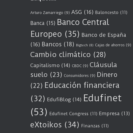
ASG
(16)
Baloncesto
(11)
Arturo Zamarriego
(9)
Banco Central
Banca
(15)
Europeo
(35)
Banco de España
Bancos
(18)
(16)
Cajas de ahorros
(9)
Bigtech
(8)
Cambio climático
(28)
Cláusula
Capitalismo
(14)
CBDC
(9)
suelo
(23)
Dinero
Consumidores
(9)
Educación financiera
(22)
Edufinet
(32)
EdufiBlog
(14)
(53)
Empresa
(13)
Edufinet Congress
(11)
eXtoikos
(34)
Finanzas
(11)