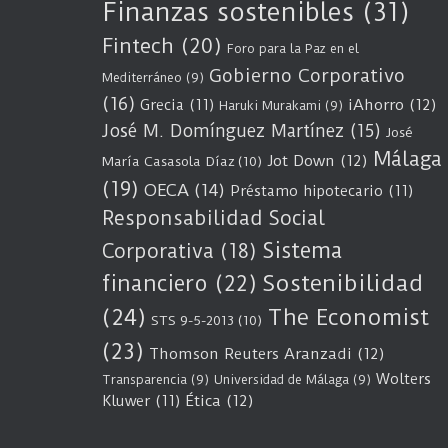
Finanzas sostenibles
(31)
Fintech
(20)
Foro para la Paz en el
Gobierno Corporativo
Mediterráneo
(9)
(16)
Grecia
(11)
iAhorro
(12)
Haruki Murakami
(9)
José M. Domínguez Martínez
(15)
José
Málaga
Jot Down
(12)
María Casasola Díaz
(10)
(19)
OECA
(14)
Préstamo hipotecario
(11)
Responsabilidad Social
Sistema
Corporativa
(18)
Sostenibilidad
financiero
(22)
(24)
The Economist
STS 9-5-2013
(10)
(23)
Thomson Reuters Aranzadi
(12)
Wolters
Transparencia
(9)
Universidad de Málaga
(9)
Kluwer
(11)
Ética
(12)