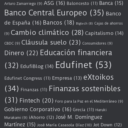
ASG
(16)
Banca
(15)
Baloncesto
(11)
Arturo Zamarriego
(9)
Banco Central Europeo
(35)
Banco
Bancos
(18)
de España
(16)
Cajas de ahorros
Bigtech
(8)
Cambio climático
(28)
Capitalismo
(14)
(9)
Cláusula suelo
(23)
CBDC
(9)
Consumidores
(9)
Educación financiera
Dinero
(22)
Edufinet
(53)
(32)
EdufiBlog
(14)
eXtoikos
Empresa
(13)
Edufinet Congress
(11)
(34)
Finanzas sostenibles
Finanzas
(11)
(31)
Fintech
(20)
Foro para la Paz en el Mediterráneo
(9)
Gobierno Corporativo
(16)
Grecia
(11)
Haruki
José M. Domínguez
iAhorro
(12)
Murakami
(9)
Martínez
(15)
Jot Down
(12)
José María Casasola Díaz
(10)