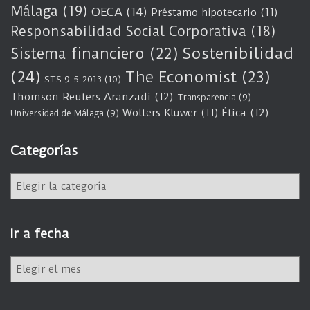
Málaga
(19)
OECA
(14)
Préstamo hipotecario
(11)
Responsabilidad Social Corporativa
(18)
Sostenibilidad
Sistema financiero
(22)
(24)
The Economist
(23)
STS 9-5-2013
(10)
Thomson Reuters Aranzadi
(12)
Transparencia
(9)
Wolters Kluwer
(11)
Ética
(12)
Universidad de Málaga
(9)
Categorías
C
a
t
e
Ir a fecha
g
o
I
r
r
í
a
a
f