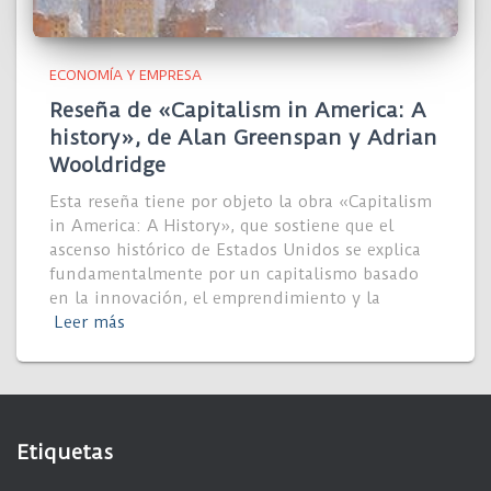
ECONOMÍA Y EMPRESA
Reseña de «Capitalism in America: A
history», de Alan Greenspan y Adrian
Wooldridge
Esta reseña tiene por objeto la obra «Capitalism
in America: A History», que sostiene que el
ascenso histórico de Estados Unidos se explica
fundamentalmente por un capitalismo basado
en la innovación, el emprendimiento y la
Leer más
Etiquetas