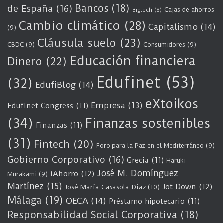
Bancos
(18)
de España
(16)
Cajas de ahorros
Bigtech
(8)
Cambio climático
(28)
Capitalismo
(14)
(9)
Cláusula suelo
(23)
CBDC
(9)
Consumidores
(9)
Educación financiera
Dinero
(22)
Edufinet
(53)
(32)
EdufiBlog
(14)
eXtoikos
Empresa
(13)
Edufinet Congress
(11)
(34)
Finanzas sostenibles
Finanzas
(11)
(31)
Fintech
(20)
Foro para la Paz en el Mediterráneo
(9)
Gobierno Corporativo
(16)
Grecia
(11)
Haruki
José M. Domínguez
iAhorro
(12)
Murakami
(9)
Martínez
(15)
Jot Down
(12)
José María Casasola Díaz
(10)
Málaga
(19)
OECA
(14)
Préstamo hipotecario
(11)
Responsabilidad Social Corporativa
(18)