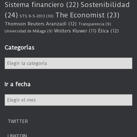
Sostenibilidad
Sistema financiero
(22)
(24)
The Economist
(23)
STS 9-5-2013
(10)
Thomson Reuters Aranzadi
(12)
Transparencia
(9)
Wolters Kluwer
(11)
Ética
(12)
Universidad de Málaga
(9)
Categorías
C
a
t
e
Ir a fecha
g
o
I
r
r
í
a
a
f
s
TWITTER
e
c
LINKEDIN