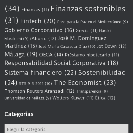
(34)
Finanzas sostenibles
Finanzas
(11)
(31)
Fintech
(20)
Foro para la Paz en el Mediterráneo
(9)
Gobierno Corporativo
(16)
Grecia
(11)
Haruki
José M. Domínguez
iAhorro
(12)
Murakami
(9)
Martínez
(15)
Jot Down
(12)
José María Casasola Díaz
(10)
Málaga
(19)
OECA
(14)
Préstamo hipotecario
(11)
Responsabilidad Social Corporativa
(18)
Sostenibilidad
Sistema financiero
(22)
(24)
The Economist
(23)
STS 9-5-2013
(10)
Thomson Reuters Aranzadi
(12)
Transparencia
(9)
Wolters Kluwer
(11)
Ética
(12)
Universidad de Málaga
(9)
Categorías
C