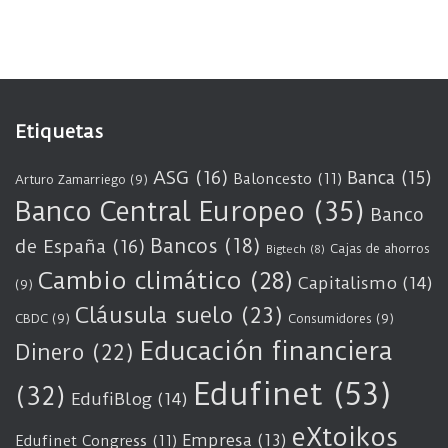
Etiquetas
ASG
(16)
Banca
(15)
Baloncesto
(11)
Arturo Zamarriego
(9)
Banco Central Europeo
(35)
Banco
Bancos
(18)
de España
(16)
Cajas de ahorros
Bigtech
(8)
Cambio climático
(28)
Capitalismo
(14)
(9)
Cláusula suelo
(23)
CBDC
(9)
Consumidores
(9)
Educación financiera
Dinero
(22)
Edufinet
(53)
(32)
EdufiBlog
(14)
eXtoikos
Empresa
(13)
Edufinet Congress
(11)