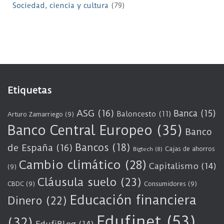
Sociedad, ciencia y cultura
(79)
Etiquetas
ASG
(16)
Banca
(15)
Baloncesto
(11)
Arturo Zamarriego
(9)
Banco Central Europeo
(35)
Banco
Bancos
(18)
de España
(16)
Cajas de ahorros
Bigtech
(8)
Cambio climático
(28)
Capitalismo
(14)
(9)
Cláusula suelo
(23)
CBDC
(9)
Consumidores
(9)
Educación financiera
Dinero
(22)
Edufinet
(53)
(32)