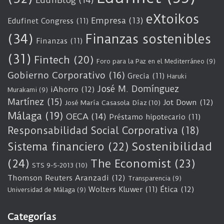
EdufiBlog
(14)
eXtoikos
Empresa
(13)
Edufinet Congress
(11)
(34)
Finanzas sostenibles
Finanzas
(11)
(31)
Fintech
(20)
Foro para la Paz en el Mediterráneo
(9)
Gobierno Corporativo
(16)
Grecia
(11)
Haruki
José M. Domínguez
iAhorro
(12)
Murakami
(9)
Martínez
(15)
Jot Down
(12)
José María Casasola Díaz
(10)
Málaga
(19)
OECA
(14)
Préstamo hipotecario
(11)
Responsabilidad Social Corporativa
(18)
Sostenibilidad
Sistema financiero
(22)
(24)
The Economist
(23)
STS 9-5-2013
(10)
Thomson Reuters Aranzadi
(12)
Transparencia
(9)
Wolters Kluwer
(11)
Ética
(12)
Universidad de Málaga
(9)
Categorías