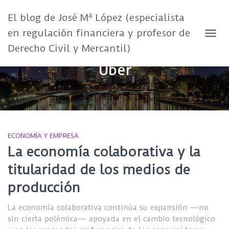
El blog de José Mª López (especialista
en regulación financiera y profesor de
CAMB
Derecho Civil y Mercantil)
Uber
ECONOMÍA Y EMPRESA
La economía colaborativa y la
titularidad de los medios de
producción
La economía colaborativa continúa su expansión —no
sin cierta polémica— apoyada en el cambio tecnológico