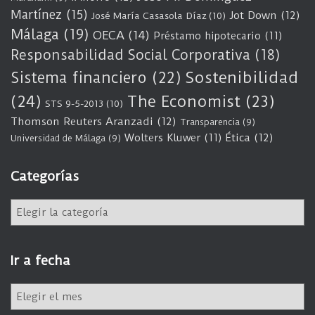
Martínez
(15)
Jot Down
(12)
José María Casasola Díaz
(10)
Málaga
(19)
OECA
(14)
Préstamo hipotecario
(11)
Responsabilidad Social Corporativa
(18)
Sostenibilidad
Sistema financiero
(22)
(24)
The Economist
(23)
STS 9-5-2013
(10)
Thomson Reuters Aranzadi
(12)
Transparencia
(9)
Wolters Kluwer
(11)
Ética
(12)
Universidad de Málaga
(9)
Categorías
C
a
t
e
Ir a fecha
g
o
I
r
r
í