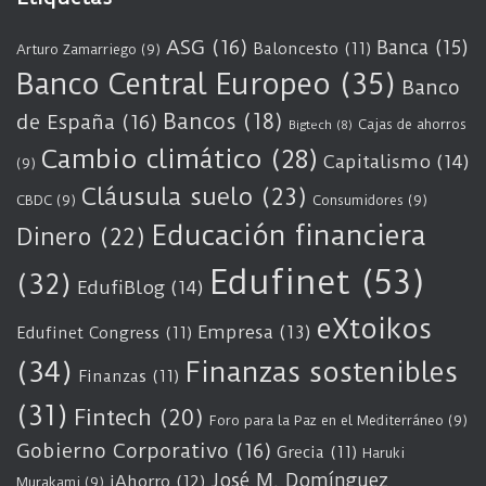
ASG
(16)
Banca
(15)
Baloncesto
(11)
Arturo Zamarriego
(9)
Banco Central Europeo
(35)
Banco
Bancos
(18)
de España
(16)
Cajas de ahorros
Bigtech
(8)
Cambio climático
(28)
Capitalismo
(14)
(9)
Cláusula suelo
(23)
CBDC
(9)
Consumidores
(9)
Educación financiera
Dinero
(22)
Edufinet
(53)
(32)
EdufiBlog
(14)
eXtoikos
Empresa
(13)
Edufinet Congress
(11)
(34)
Finanzas sostenibles
Finanzas
(11)
(31)
Fintech
(20)
Foro para la Paz en el Mediterráneo
(9)
Gobierno Corporativo
(16)
Grecia
(11)
Haruki
José M. Domínguez
iAhorro
(12)
Murakami
(9)