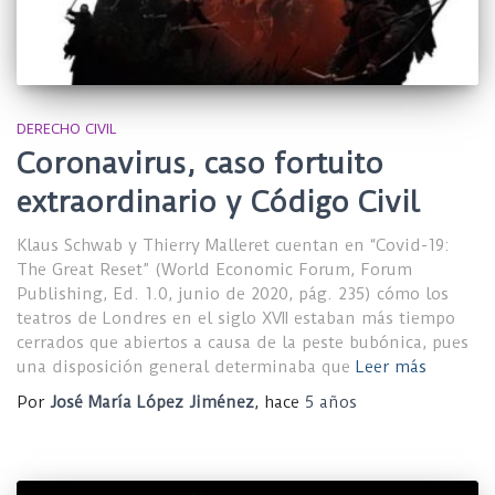
DERECHO CIVIL
Coronavirus, caso fortuito
extraordinario y Código Civil
Klaus Schwab y Thierry Malleret cuentan en “Covid-19:
The Great Reset” (World Economic Forum, Forum
Publishing, Ed. 1.0, junio de 2020, pág. 235) cómo los
teatros de Londres en el siglo XVII estaban más tiempo
cerrados que abiertos a causa de la peste bubónica, pues
una disposición general determinaba que
Leer más
Por
José María López Jiménez
, hace
5 años