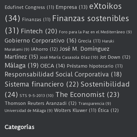
eXtoikos
Empresa
(13)
Edufinet Congress
(11)
(34)
Finanzas sostenibles
Finanzas
(11)
(31)
Fintech
(20)
Foro para la Paz en el Mediterráneo
(9)
Gobierno Corporativo
(16)
Grecia
(11)
Haruki
José M. Domínguez
iAhorro
(12)
Murakami
(9)
Martínez
(15)
Jot Down
(12)
José María Casasola Díaz
(10)
Málaga
(19)
OECA
(14)
Préstamo hipotecario
(11)
Responsabilidad Social Corporativa
(18)
Sostenibilidad
Sistema financiero
(22)
(24)
The Economist
(23)
STS 9-5-2013
(10)
Thomson Reuters Aranzadi
(12)
Transparencia
(9)
Wolters Kluwer
(11)
Ética
(12)
Universidad de Málaga
(9)
Categorías