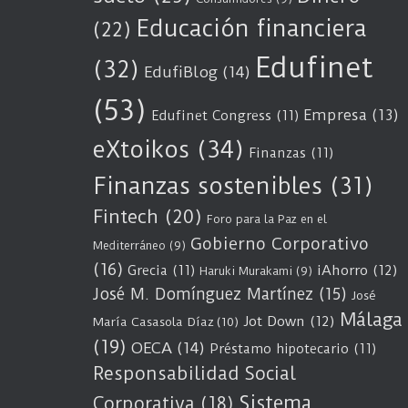
Educación financiera
(22)
Edufinet
(32)
EdufiBlog
(14)
(53)
Empresa
(13)
Edufinet Congress
(11)
eXtoikos
(34)
Finanzas
(11)
Finanzas sostenibles
(31)
Fintech
(20)
Foro para la Paz en el
Gobierno Corporativo
Mediterráneo
(9)
(16)
Grecia
(11)
iAhorro
(12)
Haruki Murakami
(9)
José M. Domínguez Martínez
(15)
José
Málaga
Jot Down
(12)
María Casasola Díaz
(10)
(19)
OECA
(14)
Préstamo hipotecario
(11)
Responsabilidad Social
Sistema
Corporativa
(18)