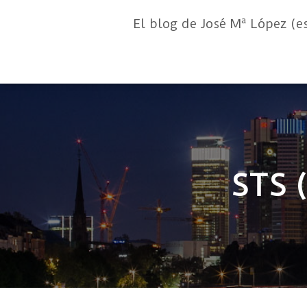
El blog de José Mª López (e
STS (