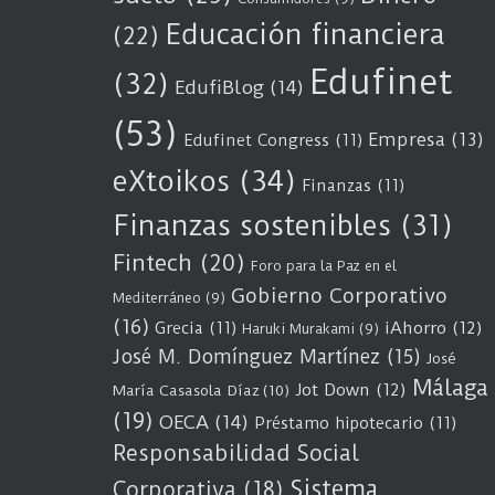
Educación financiera
(22)
Edufinet
(32)
EdufiBlog
(14)
(53)
Empresa
(13)
Edufinet Congress
(11)
eXtoikos
(34)
Finanzas
(11)
Finanzas sostenibles
(31)
Fintech
(20)
Foro para la Paz en el
Gobierno Corporativo
Mediterráneo
(9)
(16)
Grecia
(11)
iAhorro
(12)
Haruki Murakami
(9)
José M. Domínguez Martínez
(15)
José
Málaga
Jot Down
(12)
María Casasola Díaz
(10)
(19)
OECA
(14)
Préstamo hipotecario
(11)
Responsabilidad Social
Sistema
Corporativa
(18)