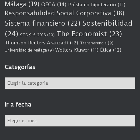
Málaga
(19)
OECA
(14)
Préstamo hipotecario
(11)
Responsabilidad Social Corporativa
(18)
Sostenibilidad
Sistema financiero
(22)
(24)
The Economist
(23)
STS 9-5-2013
(10)
Thomson Reuters Aranzadi
(12)
Transparencia
(9)
Wolters Kluwer
(11)
Ética
(12)
Universidad de Málaga
(9)
Categorías
C
a
t
e
Ir a fecha
g
o
I
r
r
í
a
a
f