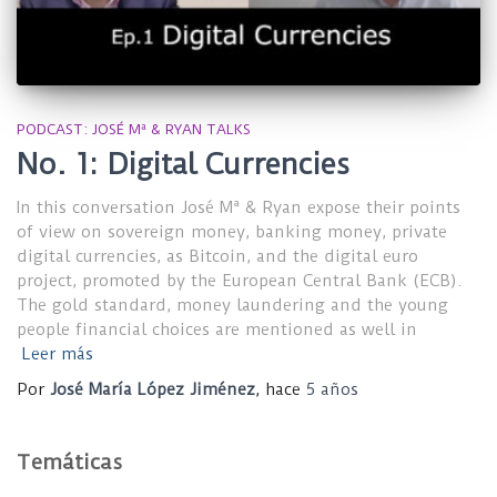
PODCAST: JOSÉ Mª & RYAN TALKS
No. 1: Digital Currencies
In this conversation José Mª & Ryan expose their points
of view on sovereign money, banking money, private
digital currencies, as Bitcoin, and the digital euro
project, promoted by the European Central Bank (ECB).
The gold standard, money laundering and the young
people financial choices are mentioned as well in
Leer más
Por
José María López Jiménez
, hace
5 años
Temáticas