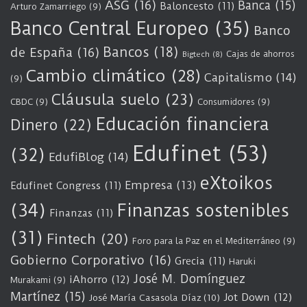
ASG
(16)
Banca
(15)
Baloncesto
(11)
Arturo Zamarriego
(9)
Banco Central Europeo
(35)
Banco
Bancos
(18)
de España
(16)
Cajas de ahorros
Bigtech
(8)
Cambio climático
(28)
Capitalismo
(14)
(9)
Cláusula suelo
(23)
CBDC
(9)
Consumidores
(9)
Educación financiera
Dinero
(22)
Edufinet
(53)
(32)
EdufiBlog
(14)
eXtoikos
Empresa
(13)
Edufinet Congress
(11)
(34)
Finanzas sostenibles
Finanzas
(11)
(31)
Fintech
(20)
Foro para la Paz en el Mediterráneo
(9)
Gobierno Corporativo
(16)
Grecia
(11)
Haruki
José M. Domínguez
iAhorro
(12)
Murakami
(9)
Martínez
(15)
Jot Down
(12)
José María Casasola Díaz
(10)