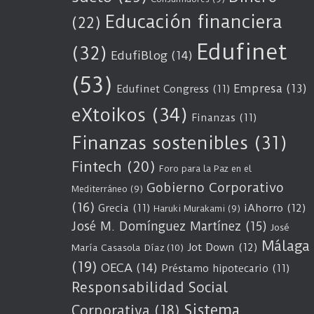
Educación financiera
(22)
Edufinet
(32)
EdufiBlog
(14)
(53)
Empresa
(13)
Edufinet Congress
(11)
eXtoikos
(34)
Finanzas
(11)
Finanzas sostenibles
(31)
Fintech
(20)
Foro para la Paz en el
Gobierno Corporativo
Mediterráneo
(9)
(16)
Grecia
(11)
iAhorro
(12)
Haruki Murakami
(9)
José M. Domínguez Martínez
(15)
José
Málaga
Jot Down
(12)
María Casasola Díaz
(10)
(19)
OECA
(14)
Préstamo hipotecario
(11)
Responsabilidad Social
Sistema
Corporativa
(18)