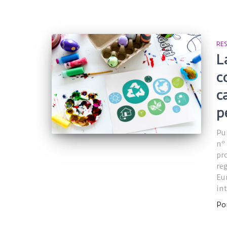
RE
L
c
c
p
Pu
nº
pr
re
Eu
in
Po