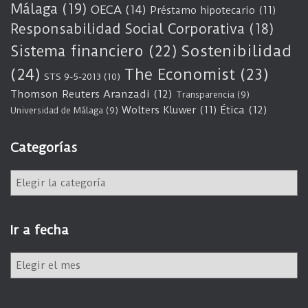
Málaga
(19)
OECA
(14)
Préstamo hipotecario
(11)
Responsabilidad Social Corporativa
(18)
Sostenibilidad
Sistema financiero
(22)
(24)
The Economist
(23)
STS 9-5-2013
(10)
Thomson Reuters Aranzadi
(12)
Transparencia
(9)
Wolters Kluwer
(11)
Ética
(12)
Universidad de Málaga
(9)
Categorías
C
a
t
e
Ir a fecha
g
o
I
r
r
í
a
a
f