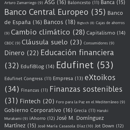
ASG
(16)
Banca
(15)
Baloncesto
(11)
Arturo Zamarriego
(9)
Banco Central Europeo
(35)
Banco
Bancos
(18)
de España
(16)
Cajas de ahorros
Bigtech
(8)
Cambio climático
(28)
Capitalismo
(14)
(9)
Cláusula suelo
(23)
CBDC
(9)
Consumidores
(9)
Educación financiera
Dinero
(22)
Edufinet
(53)
(32)
EdufiBlog
(14)
eXtoikos
Empresa
(13)
Edufinet Congress
(11)
(34)
Finanzas sostenibles
Finanzas
(11)
(31)
Fintech
(20)
Foro para la Paz en el Mediterráneo
(9)
Gobierno Corporativo
(16)
Grecia
(11)
Haruki
José M. Domínguez
iAhorro
(12)
Murakami
(9)
Martínez
(15)
Jot Down
(12)
José María Casasola Díaz
(10)