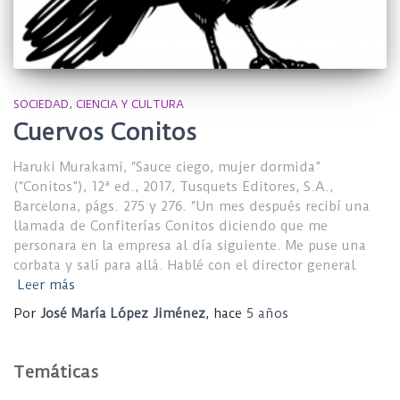
SOCIEDAD, CIENCIA Y CULTURA
Cuervos Conitos
Haruki Murakami, “Sauce ciego, mujer dormida”
(“Conitos”), 12ª ed., 2017, Tusquets Editores, S.A.,
Barcelona, págs. 275 y 276. “Un mes después recibí una
llamada de Confiterías Conitos diciendo que me
personara en la empresa al día siguiente. Me puse una
corbata y salí para allá. Hablé con el director general
Leer más
Por
José María López Jiménez
, hace
5 años
Temáticas