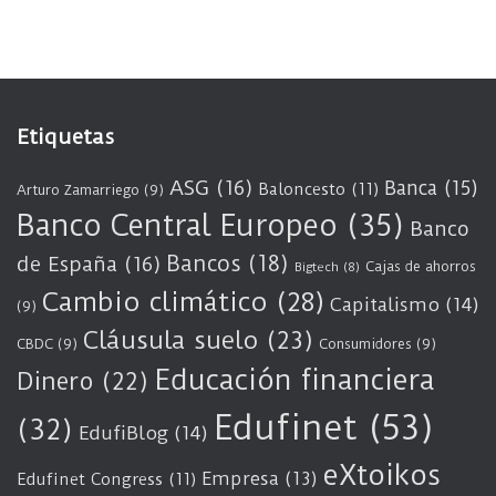
Etiquetas
ASG
(16)
Banca
(15)
Baloncesto
(11)
Arturo Zamarriego
(9)
Banco Central Europeo
(35)
Banco
Bancos
(18)
de España
(16)
Cajas de ahorros
Bigtech
(8)
Cambio climático
(28)
Capitalismo
(14)
(9)
Cláusula suelo
(23)
CBDC
(9)
Consumidores
(9)
Educación financiera
Dinero
(22)
Edufinet
(53)
(32)
EdufiBlog
(14)
eXtoikos
Empresa
(13)
Edufinet Congress
(11)