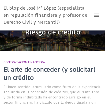
El blog de José Mª López (especialista
en regulación financiera y profesor de
CAMB
Derecho Civil y Mercantil)
Riesgo de crédito
CONTRATACIÓN FINANCIERA
El arte de conceder (y solicitar)
un crédito
El buen sentido, acumulado como fruto de la experiencia
adquirida en la concesión de créditos, que durante años
y de forma indubitada ha encontrado arraigo en el
sector financiero, ha dictado que la deuda ligada a un