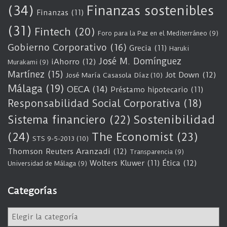
(34)
Finanzas sostenibles
Finanzas
(11)
(31)
Fintech
(20)
Foro para la Paz en el Mediterráneo
(9)
Gobierno Corporativo
(16)
Grecia
(11)
Haruki
José M. Domínguez
iAhorro
(12)
Murakami
(9)
Martínez
(15)
Jot Down
(12)
José María Casasola Díaz
(10)
Málaga
(19)
OECA
(14)
Préstamo hipotecario
(11)
Responsabilidad Social Corporativa
(18)
Sostenibilidad
Sistema financiero
(22)
(24)
The Economist
(23)
STS 9-5-2013
(10)
Thomson Reuters Aranzadi
(12)
Transparencia
(9)
Wolters Kluwer
(11)
Ética
(12)
Universidad de Málaga
(9)
Categorías
C
a