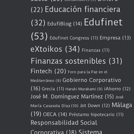
Educación financiera
(22)
Edufinet
(32)
EdufiBlog
(14)
(53)
Empresa
(13)
Edufinet Congress
(11)
eXtoikos
(34)
Finanzas
(11)
Finanzas sostenibles
(31)
Fintech
(20)
Foro para la Paz en el
Gobierno Corporativo
Mediterráneo
(9)
(16)
Grecia
(11)
iAhorro
(12)
Haruki Murakami
(9)
José M. Domínguez Martínez
(15)
José
Málaga
Jot Down
(12)
María Casasola Díaz
(10)
(19)
OECA
(14)
Préstamo hipotecario
(11)
Responsabilidad Social
Sistema
Corporativa
(18)