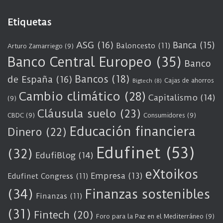
Etiquetas
ASG
(16)
Banca
(15)
Baloncesto
(11)
Arturo Zamarriego
(9)
Banco Central Europeo
(35)
Banco
Bancos
(18)
de España
(16)
Cajas de ahorros
Bigtech
(8)
Cambio climático
(28)
Capitalismo
(14)
(9)
Cláusula suelo
(23)
CBDC
(9)
Consumidores
(9)
Educación financiera
Dinero
(22)
Edufinet
(53)
(32)
EdufiBlog
(14)
eXtoikos
Empresa
(13)
Edufinet Congress
(11)
(34)
Finanzas sostenibles
Finanzas
(11)
(31)
Fintech
(20)
Foro para la Paz en el Mediterráneo
(9)