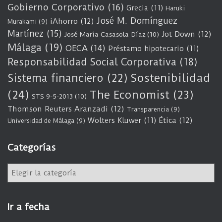
Gobierno Corporativo
(16)
Grecia
(11)
Haruki
José M. Domínguez
iAhorro
(12)
Murakami
(9)
Martínez
(15)
Jot Down
(12)
José María Casasola Díaz
(10)
Málaga
(19)
OECA
(14)
Préstamo hipotecario
(11)
Responsabilidad Social Corporativa
(18)
Sostenibilidad
Sistema financiero
(22)
(24)
The Economist
(23)
STS 9-5-2013
(10)
Thomson Reuters Aranzadi
(12)
Transparencia
(9)
Wolters Kluwer
(11)
Ética
(12)
Universidad de Málaga
(9)
Categorías
C
a
t
e
Ir a fecha
g