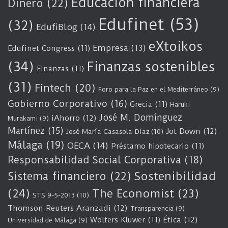
Educación financiera
Dinero
(22)
Edufinet
(53)
(32)
EdufiBlog
(14)
eXtoikos
Empresa
(13)
Edufinet Congress
(11)
(34)
Finanzas sostenibles
Finanzas
(11)
(31)
Fintech
(20)
Foro para la Paz en el Mediterráneo
(9)
Gobierno Corporativo
(16)
Grecia
(11)
Haruki
José M. Domínguez
iAhorro
(12)
Murakami
(9)
Martínez
(15)
Jot Down
(12)
José María Casasola Díaz
(10)
Málaga
(19)
OECA
(14)
Préstamo hipotecario
(11)
Responsabilidad Social Corporativa
(18)
Sostenibilidad
Sistema financiero
(22)
(24)
The Economist
(23)
STS 9-5-2013
(10)
Thomson Reuters Aranzadi
(12)
Transparencia
(9)
Wolters Kluwer
(11)
Ética
(12)
Universidad de Málaga
(9)