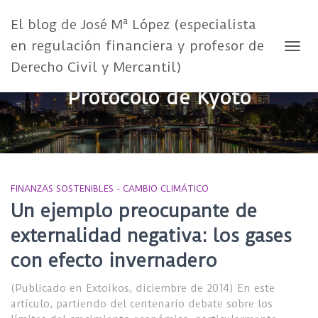
El blog de José Mª López (especialista
en regulación financiera y profesor de
CAMB
Derecho Civil y Mercantil)
Protocolo de Kyoto
FINANZAS SOSTENIBLES - CAMBIO CLIMÁTICO
Un ejemplo preocupante de
externalidad negativa: los gases
con efecto invernadero
(Publicado en Extoikos, diciembre de 2014) En este
artículo, partiendo del centenario debate sobre los