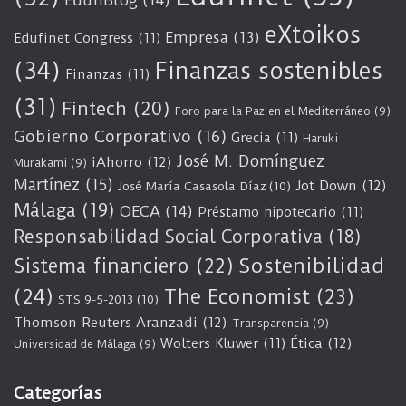
EdufiBlog
(14)
eXtoikos
Empresa
(13)
Edufinet Congress
(11)
(34)
Finanzas sostenibles
Finanzas
(11)
(31)
Fintech
(20)
Foro para la Paz en el Mediterráneo
(9)
Gobierno Corporativo
(16)
Grecia
(11)
Haruki
José M. Domínguez
iAhorro
(12)
Murakami
(9)
Martínez
(15)
Jot Down
(12)
José María Casasola Díaz
(10)
Málaga
(19)
OECA
(14)
Préstamo hipotecario
(11)
Responsabilidad Social Corporativa
(18)
Sostenibilidad
Sistema financiero
(22)
(24)
The Economist
(23)
STS 9-5-2013
(10)
Thomson Reuters Aranzadi
(12)
Transparencia
(9)
Wolters Kluwer
(11)
Ética
(12)
Universidad de Málaga
(9)
Categorías