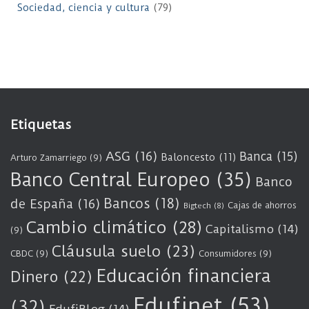
Sociedad, ciencia y cultura
(79)
Etiquetas
ASG
(16)
Banca
(15)
Baloncesto
(11)
Arturo Zamarriego
(9)
Banco Central Europeo
(35)
Banco
Bancos
(18)
de España
(16)
Cajas de ahorros
Bigtech
(8)
Cambio climático
(28)
Capitalismo
(14)
(9)
Cláusula suelo
(23)
CBDC
(9)
Consumidores
(9)
Educación financiera
Dinero
(22)
Edufinet
(53)
(32)