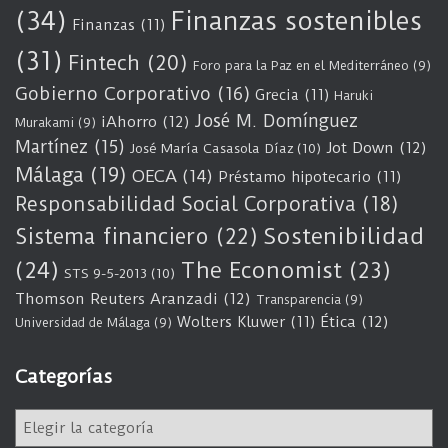
(34)
Finanzas sostenibles
Finanzas
(11)
(31)
Fintech
(20)
Foro para la Paz en el Mediterráneo
(9)
Gobierno Corporativo
(16)
Grecia
(11)
Haruki
José M. Domínguez
iAhorro
(12)
Murakami
(9)
Martínez
(15)
Jot Down
(12)
José María Casasola Díaz
(10)
Málaga
(19)
OECA
(14)
Préstamo hipotecario
(11)
Responsabilidad Social Corporativa
(18)
Sostenibilidad
Sistema financiero
(22)
(24)
The Economist
(23)
STS 9-5-2013
(10)
Thomson Reuters Aranzadi
(12)
Transparencia
(9)
Wolters Kluwer
(11)
Ética
(12)
Universidad de Málaga
(9)
Categorías
C
a