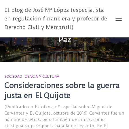
El blog de José Mª López (especialista
en regulación financiera y profesor de
CAMB
Derecho Civil y Mercantil)
Paz
SOCIEDAD, CIENCIA Y CULTURA
Consideraciones sobre la guerra
justa en El Quijote
(Publicado en Extoikos, nº especial sobre Miguel de
Cervantes y El Quijote, octubre de 2016) Cervantes fue un
hombre de letras, pero también de armas, como
atestigua su paso por la batalla de Lepanto. En El