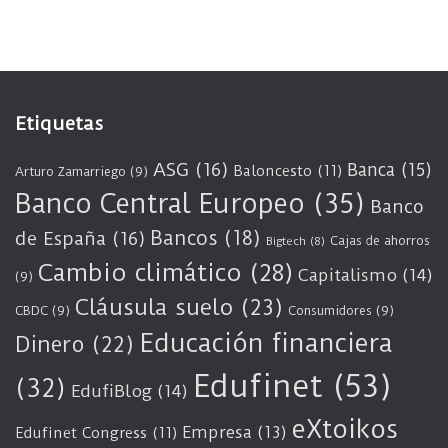
Etiquetas
ASG
(16)
Banca
(15)
Baloncesto
(11)
Arturo Zamarriego
(9)
Banco Central Europeo
(35)
Banco
Bancos
(18)
de España
(16)
Cajas de ahorros
Bigtech
(8)
Cambio climático
(28)
Capitalismo
(14)
(9)
Cláusula suelo
(23)
CBDC
(9)
Consumidores
(9)
Educación financiera
Dinero
(22)
Edufinet
(53)
(32)
EdufiBlog
(14)
eXtoikos
Empresa
(13)
Edufinet Congress
(11)