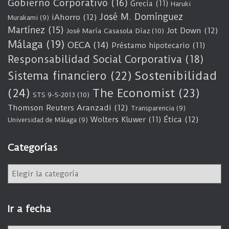
Gobierno Corporativo
(16)
Grecia
(11)
Haruki
José M. Domínguez
iAhorro
(12)
Murakami
(9)
Martínez
(15)
Jot Down
(12)
José María Casasola Díaz
(10)
Málaga
(19)
OECA
(14)
Préstamo hipotecario
(11)
Responsabilidad Social Corporativa
(18)
Sostenibilidad
Sistema financiero
(22)
(24)
The Economist
(23)
STS 9-5-2013
(10)
Thomson Reuters Aranzadi
(12)
Transparencia
(9)
Wolters Kluwer
(11)
Ética
(12)
Universidad de Málaga
(9)
Categorías
C
a
t
e
Ir a fecha
g
o