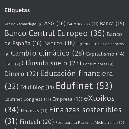
Etiquetas
ASG
(16)
Banca
(15)
Baloncesto
(11)
Arturo Zamarriego
(9)
Banco Central Europeo
(35)
Banco
Bancos
(18)
de España
(16)
Cajas de ahorros
Bigtech
(8)
Cambio climático
(28)
Capitalismo
(14)
(9)
Cláusula suelo
(23)
CBDC
(9)
Consumidores
(9)
Educación financiera
Dinero
(22)
Edufinet
(53)
(32)
EdufiBlog
(14)
eXtoikos
Empresa
(13)
Edufinet Congress
(11)
(34)
Finanzas sostenibles
Finanzas
(11)
(31)
Fintech
(20)
Foro para la Paz en el Mediterráneo
(9)