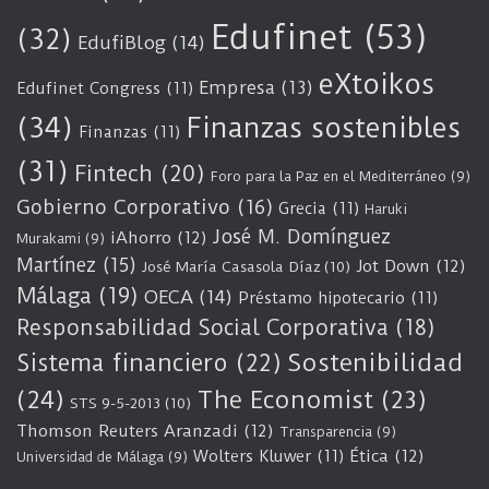
Edufinet
(53)
(32)
EdufiBlog
(14)
eXtoikos
Empresa
(13)
Edufinet Congress
(11)
(34)
Finanzas sostenibles
Finanzas
(11)
(31)
Fintech
(20)
Foro para la Paz en el Mediterráneo
(9)
Gobierno Corporativo
(16)
Grecia
(11)
Haruki
José M. Domínguez
iAhorro
(12)
Murakami
(9)
Martínez
(15)
Jot Down
(12)
José María Casasola Díaz
(10)
Málaga
(19)
OECA
(14)
Préstamo hipotecario
(11)
Responsabilidad Social Corporativa
(18)
Sostenibilidad
Sistema financiero
(22)
(24)
The Economist
(23)
STS 9-5-2013
(10)
Thomson Reuters Aranzadi
(12)
Transparencia
(9)
Wolters Kluwer
(11)
Ética
(12)
Universidad de Málaga
(9)