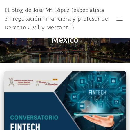
El blog de José Mª López (especialista
en regulación financiera y profesor de
CAMB
Derecho Civil y Mercantil)
México