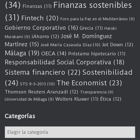
(34)
Finanzas sostenibles
Finanzas
(11)
(31)
Fintech
(20)
Foro para la Paz en el Mediterráneo
(9)
Gobierno Corporativo
(16)
Grecia
(11)
Haruki
José M. Domínguez
iAhorro
(12)
Murakami
(9)
Martínez
(15)
Jot Down
(12)
José María Casasola Díaz
(10)
Málaga
(19)
OECA
(14)
Préstamo hipotecario
(11)
Responsabilidad Social Corporativa
(18)
Sostenibilidad
Sistema financiero
(22)
(24)
The Economist
(23)
STS 9-5-2013
(10)
Thomson Reuters Aranzadi
(12)
Transparencia
(9)
Wolters Kluwer
(11)
Ética
(12)
Universidad de Málaga
(9)
Categorías
C
a