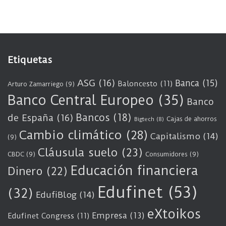
Etiquetas
ASG
(16)
Banca
(15)
Baloncesto
(11)
Arturo Zamarriego
(9)
Banco Central Europeo
(35)
Banco
Bancos
(18)
de España
(16)
Cajas de ahorros
Bigtech
(8)
Cambio climático
(28)
Capitalismo
(14)
(9)
Cláusula suelo
(23)
CBDC
(9)
Consumidores
(9)
Educación financiera
Dinero
(22)
Edufinet
(53)
(32)
EdufiBlog
(14)
eXtoikos
Empresa
(13)
Edufinet Congress
(11)