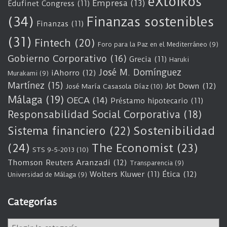
eXtoikos
Empresa
(13)
Edufinet Congress
(11)
(34)
Finanzas sostenibles
Finanzas
(11)
(31)
Fintech
(20)
Foro para la Paz en el Mediterráneo
(9)
Gobierno Corporativo
(16)
Grecia
(11)
Haruki
José M. Domínguez
iAhorro
(12)
Murakami
(9)
Martínez
(15)
Jot Down
(12)
José María Casasola Díaz
(10)
Málaga
(19)
OECA
(14)
Préstamo hipotecario
(11)
Responsabilidad Social Corporativa
(18)
Sostenibilidad
Sistema financiero
(22)
(24)
The Economist
(23)
STS 9-5-2013
(10)
Thomson Reuters Aranzadi
(12)
Transparencia
(9)
Wolters Kluwer
(11)
Ética
(12)
Universidad de Málaga
(9)
Categorías
C