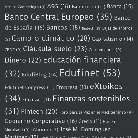
ASG
(16)
Banca
(15)
Baloncesto
(11)
Arturo Zamarriego
(9)
Banco Central Europeo
(35)
Banco
Bancos
(18)
de España
(16)
Cajas de ahorros
Bigtech
(8)
Cambio climático
(28)
Capitalismo
(14)
(9)
Cláusula suelo
(23)
CBDC
(9)
Consumidores
(9)
Educación financiera
Dinero
(22)
Edufinet
(53)
(32)
EdufiBlog
(14)
eXtoikos
Empresa
(13)
Edufinet Congress
(11)
(34)
Finanzas sostenibles
Finanzas
(11)
(31)
Fintech
(20)
Foro para la Paz en el Mediterráneo
(9)
Gobierno Corporativo
(16)
Grecia
(11)
Haruki
José M. Domínguez
iAhorro
(12)
Murakami
(9)
Martínez
(15)
Jot Down
(12)
José María Casasola Díaz
(10)