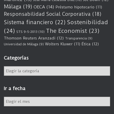
Málaga
(19)
OECA
(14)
Préstamo hipotecario
(11)
Responsabilidad Social Corporativa
(18)
Sostenibilidad
Sistema financiero
(22)
(24)
The Economist
(23)
STS 9-5-2013
(10)
Thomson Reuters Aranzadi
(12)
Transparencia
(9)
Wolters Kluwer
(11)
Ética
(12)
Universidad de Málaga
(9)
Categorías
C
a
t
e
Ir a fecha
g
o
I
r
r
í
a
a