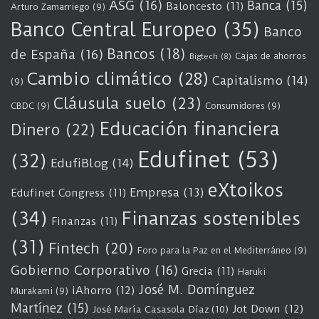
ASG
(16)
Banca
(15)
Baloncesto
(11)
Arturo Zamarriego
(9)
Banco Central Europeo
(35)
Banco
Bancos
(18)
de España
(16)
Cajas de ahorros
Bigtech
(8)
Cambio climático
(28)
Capitalismo
(14)
(9)
Cláusula suelo
(23)
CBDC
(9)
Consumidores
(9)
Educación financiera
Dinero
(22)
Edufinet
(53)
(32)
EdufiBlog
(14)
eXtoikos
Empresa
(13)
Edufinet Congress
(11)
(34)
Finanzas sostenibles
Finanzas
(11)
(31)
Fintech
(20)
Foro para la Paz en el Mediterráneo
(9)
Gobierno Corporativo
(16)
Grecia
(11)
Haruki
José M. Domínguez
iAhorro
(12)
Murakami
(9)
Martínez
(15)
Jot Down
(12)
José María Casasola Díaz
(10)