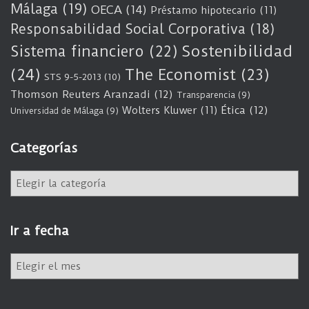
Málaga
(19)
OECA
(14)
Préstamo hipotecario
(11)
Responsabilidad Social Corporativa
(18)
Sostenibilidad
Sistema financiero
(22)
(24)
The Economist
(23)
STS 9-5-2013
(10)
Thomson Reuters Aranzadi
(12)
Transparencia
(9)
Wolters Kluwer
(11)
Ética
(12)
Universidad de Málaga
(9)
Categorías
C
a
t
e
Ir a fecha
g
o
I
r
r
í
a
a
f