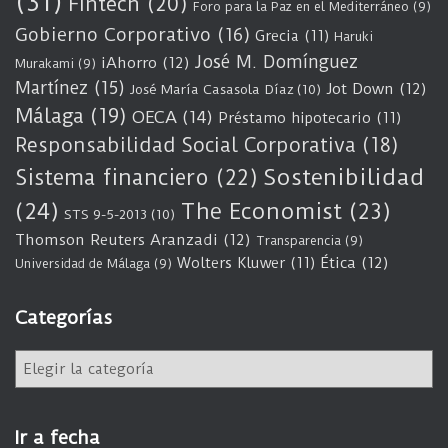
(31)
Fintech
(20)
Foro para la Paz en el Mediterráneo
(9)
Gobierno Corporativo
(16)
Grecia
(11)
Haruki
José M. Domínguez
iAhorro
(12)
Murakami
(9)
Martínez
(15)
Jot Down
(12)
José María Casasola Díaz
(10)
Málaga
(19)
OECA
(14)
Préstamo hipotecario
(11)
Responsabilidad Social Corporativa
(18)
Sostenibilidad
Sistema financiero
(22)
(24)
The Economist
(23)
STS 9-5-2013
(10)
Thomson Reuters Aranzadi
(12)
Transparencia
(9)
Wolters Kluwer
(11)
Ética
(12)
Universidad de Málaga
(9)
Categorías
C
a
t
e
Ir a fecha