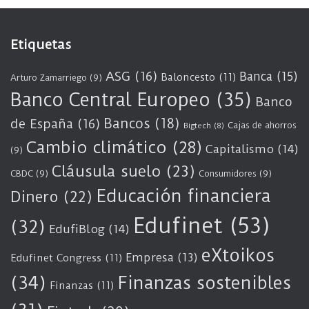
Etiquetas
ASG
(16)
Banca
(15)
Baloncesto
(11)
Arturo Zamarriego
(9)
Banco Central Europeo
(35)
Banco
Bancos
(18)
de España
(16)
Cajas de ahorros
Bigtech
(8)
Cambio climático
(28)
Capitalismo
(14)
(9)
Cláusula suelo
(23)
CBDC
(9)
Consumidores
(9)
Educación financiera
Dinero
(22)
Edufinet
(53)
(32)
EdufiBlog
(14)
eXtoikos
Empresa
(13)
Edufinet Congress
(11)
(34)
Finanzas sostenibles
Finanzas
(11)