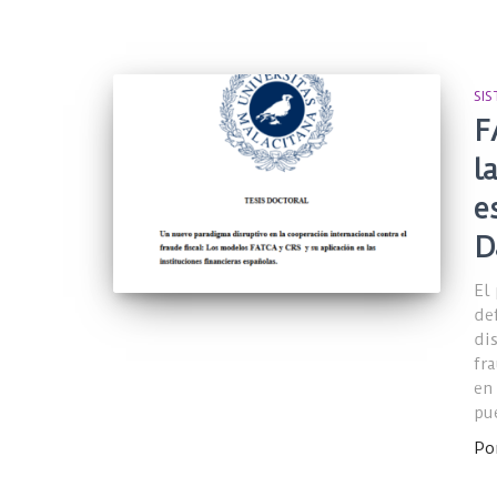
SI
F
l
e
D
El
de
di
fr
en
pu
Po