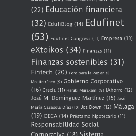
Educación financiera
(22)
Edufinet
(32)
EdufiBlog
(14)
(53)
Empresa
(13)
Edufinet Congress
(11)
eXtoikos
(34)
Finanzas
(11)
Finanzas sostenibles
(31)
Fintech
(20)
Foro para la Paz en el
Gobierno Corporativo
Mediterráneo
(9)
(16)
Grecia
(11)
iAhorro
(12)
Haruki Murakami
(9)
José M. Domínguez Martínez
(15)
José
Málaga
Jot Down
(12)
María Casasola Díaz
(10)
(19)
OECA
(14)
Préstamo hipotecario
(11)
Responsabilidad Social
Sistema
Corporativa
(18)