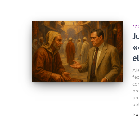
SO
J
«
e
Al
fe
con
pr
pr
ob
Po