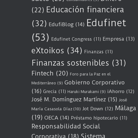
Educación financiera
(22)
Edufinet
(32)
EdufiBlog
(14)
(53)
Empresa
(13)
Edufinet Congress
(11)
eXtoikos
(34)
Finanzas
(11)
Finanzas sostenibles
(31)
Fintech
(20)
Foro para la Paz en el
Gobierno Corporativo
Mediterráneo
(9)
(16)
Grecia
(11)
iAhorro
(12)
Haruki Murakami
(9)
José M. Domínguez Martínez
(15)
José
Málaga
Jot Down
(12)
María Casasola Díaz
(10)
(19)
OECA
(14)
Préstamo hipotecario
(11)
Responsabilidad Social
Sistema
Corporativa
(18)