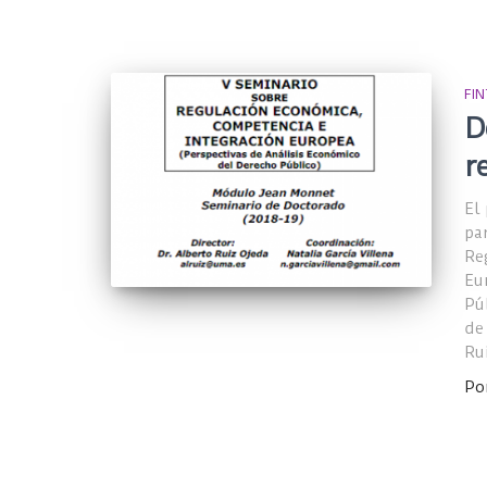
FI
D
r
El
pa
Re
Eu
Pú
de
Ru
Po