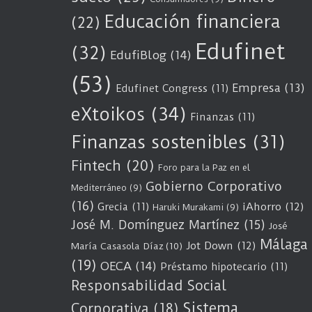
Educación financiera
(22)
Edufinet
(32)
EdufiBlog
(14)
(53)
Empresa
(13)
Edufinet Congress
(11)
eXtoikos
(34)
Finanzas
(11)
Finanzas sostenibles
(31)
Fintech
(20)
Foro para la Paz en el
Gobierno Corporativo
Mediterráneo
(9)
(16)
Grecia
(11)
iAhorro
(12)
Haruki Murakami
(9)
José M. Domínguez Martínez
(15)
José
Málaga
Jot Down
(12)
María Casasola Díaz
(10)
(19)
OECA
(14)
Préstamo hipotecario
(11)
Responsabilidad Social
Sistema
Corporativa
(18)