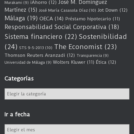
José M. Domínguez
iAhorro
(12)
Murakami
(9)
Martínez
(15)
Jot Down
(12)
José María Casasola Díaz
(10)
Málaga
(19)
OECA
(14)
Préstamo hipotecario
(11)
Responsabilidad Social Corporativa
(18)
Sostenibilidad
Sistema financiero
(22)
(24)
The Economist
(23)
STS 9-5-2013
(10)
Thomson Reuters Aranzadi
(12)
Transparencia
(9)
Wolters Kluwer
(11)
Ética
(12)
Universidad de Málaga
(9)
Categorías
C
a
t
e
Ir a fecha
g
o
I
r
r