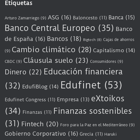
Etiquetas
ASG
(16)
Banca
(15)
Baloncesto
(11)
Arturo Zamarriego
(9)
Banco Central Europeo
(35)
Banco
Bancos
(18)
de España
(16)
Cajas de ahorros
Bigtech
(8)
Cambio climático
(28)
Capitalismo
(14)
(9)
Cláusula suelo
(23)
CBDC
(9)
Consumidores
(9)
Educación financiera
Dinero
(22)
Edufinet
(53)
(32)
EdufiBlog
(14)
eXtoikos
Empresa
(13)
Edufinet Congress
(11)
(34)
Finanzas sostenibles
Finanzas
(11)
(31)
Fintech
(20)
Foro para la Paz en el Mediterráneo
(9)
Gobierno Corporativo
(16)
Grecia
(11)
Haruki