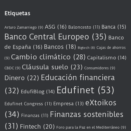
Etiquetas
ASG
(16)
Banca
(15)
Baloncesto
(11)
Arturo Zamarriego
(9)
Banco Central Europeo
(35)
Banco
Bancos
(18)
de España
(16)
Cajas de ahorros
Bigtech
(8)
Cambio climático
(28)
Capitalismo
(14)
(9)
Cláusula suelo
(23)
CBDC
(9)
Consumidores
(9)
Educación financiera
Dinero
(22)
Edufinet
(53)
(32)
EdufiBlog
(14)
eXtoikos
Empresa
(13)
Edufinet Congress
(11)
(34)
Finanzas sostenibles
Finanzas
(11)
(31)
Fintech
(20)
Foro para la Paz en el Mediterráneo
(9)