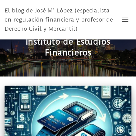
El blog de José Mª López (especialista
en regulación financiera y profesor de
CAMB
Derecho Civil y Mercantil)
Instituto de Estudios
Financieros