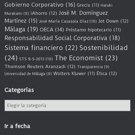
Gobierno Corporativo
(16)
Grecia
(11)
Haruki
José M. Domínguez
iAhorro
(12)
Murakami
(9)
Martínez
(15)
Jot Down
(12)
José María Casasola Díaz
(10)
Málaga
(19)
OECA
(14)
Préstamo hipotecario
(11)
Responsabilidad Social Corporativa
(18)
Sostenibilidad
Sistema financiero
(22)
(24)
The Economist
(23)
STS 9-5-2013
(10)
Thomson Reuters Aranzadi
(12)
Transparencia
(9)
Wolters Kluwer
(11)
Ética
(12)
Universidad de Málaga
(9)
Categorías
C
a
t
e
Ir a fecha
g