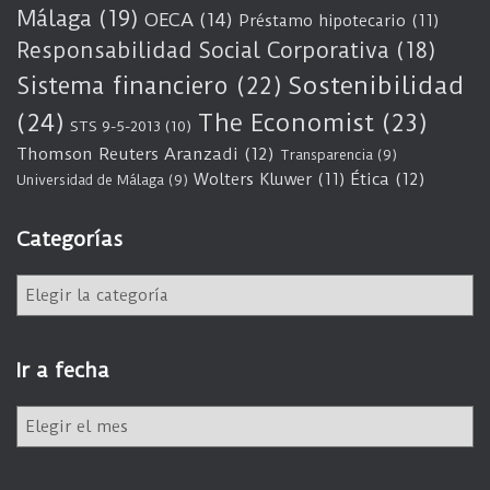
Málaga
(19)
OECA
(14)
Préstamo hipotecario
(11)
Responsabilidad Social Corporativa
(18)
Sostenibilidad
Sistema financiero
(22)
(24)
The Economist
(23)
STS 9-5-2013
(10)
Thomson Reuters Aranzadi
(12)
Transparencia
(9)
Wolters Kluwer
(11)
Ética
(12)
Universidad de Málaga
(9)
Categorías
C
a
t
e
Ir a fecha
g
o
I
r
r
í
a
a
f