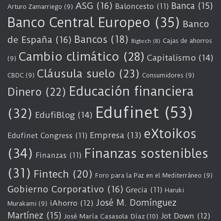
ASG
(16)
Banca
(15)
Baloncesto
(11)
Arturo Zamarriego
(9)
Banco Central Europeo
(35)
Banco
Bancos
(18)
de España
(16)
Cajas de ahorros
Bigtech
(8)
Cambio climático
(28)
Capitalismo
(14)
(9)
Cláusula suelo
(23)
CBDC
(9)
Consumidores
(9)
Educación financiera
Dinero
(22)
Edufinet
(53)
(32)
EdufiBlog
(14)
eXtoikos
Empresa
(13)
Edufinet Congress
(11)
(34)
Finanzas sostenibles
Finanzas
(11)
(31)
Fintech
(20)
Foro para la Paz en el Mediterráneo
(9)
Gobierno Corporativo
(16)
Grecia
(11)
Haruki
José M. Domínguez
iAhorro
(12)
Murakami
(9)
Martínez
(15)
Jot Down
(12)
José María Casasola Díaz
(10)