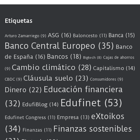
Etiquetas
ASG
(16)
Banca
(15)
Baloncesto
(11)
Arturo Zamarriego
(9)
Banco Central Europeo
(35)
Banco
Bancos
(18)
de España
(16)
Cajas de ahorros
Bigtech
(8)
Cambio climático
(28)
Capitalismo
(14)
(9)
Cláusula suelo
(23)
CBDC
(9)
Consumidores
(9)
Educación financiera
Dinero
(22)
Edufinet
(53)
(32)
EdufiBlog
(14)
eXtoikos
Empresa
(13)
Edufinet Congress
(11)
(34)
Finanzas sostenibles
Finanzas
(11)