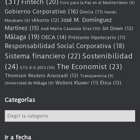
(31)
Fintech
(20)
Foro para la Paz en el Mediterráneo
(9)
Gobierno Corporativo
(16)
Grecia
(11)
Haruki
José M. Domínguez
iAhorro
(12)
Murakami
(9)
Martínez
(15)
Jot Down
(12)
José María Casasola Díaz
(10)
Málaga
(19)
OECA
(14)
Préstamo hipotecario
(11)
Responsabilidad Social Corporativa
(18)
Sostenibilidad
Sistema financiero
(22)
(24)
The Economist
(23)
STS 9-5-2013
(10)
Thomson Reuters Aranzadi
(12)
Transparencia
(9)
Wolters Kluwer
(11)
Ética
(12)
Universidad de Málaga
(9)
Categorías
C
a
t
e
Ir a fecha