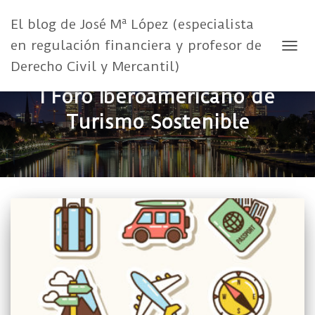
El blog de José Mª López (especialista
en regulación financiera y profesor de
CAMB
Derecho Civil y Mercantil)
I Foro Iberoamericano de
Turismo Sostenible