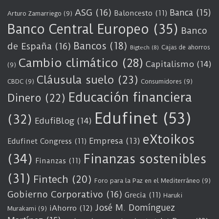
ASG
(16)
Banca
(15)
Baloncesto
(11)
Arturo Zamarriego
(9)
Banco Central Europeo
(35)
Banco
Bancos
(18)
de España
(16)
Cajas de ahorros
Bigtech
(8)
Cambio climático
(28)
Capitalismo
(14)
(9)
Cláusula suelo
(23)
CBDC
(9)
Consumidores
(9)
Educación financiera
Dinero
(22)
Edufinet
(53)
(32)
EdufiBlog
(14)
eXtoikos
Empresa
(13)
Edufinet Congress
(11)
(34)
Finanzas sostenibles
Finanzas
(11)
(31)
Fintech
(20)
Foro para la Paz en el Mediterráneo
(9)
Gobierno Corporativo
(16)
Grecia
(11)
Haruki
José M. Domínguez
iAhorro
(12)
Murakami
(9)