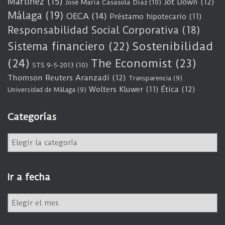
Martínez
(15)
Jot Down
(12)
José María Casasola Díaz
(10)
Málaga
(19)
OECA
(14)
Préstamo hipotecario
(11)
Responsabilidad Social Corporativa
(18)
Sostenibilidad
Sistema financiero
(22)
(24)
The Economist
(23)
STS 9-5-2013
(10)
Thomson Reuters Aranzadi
(12)
Transparencia
(9)
Wolters Kluwer
(11)
Ética
(12)
Universidad de Málaga
(9)
Categorías
C
a
t
e
Ir a fecha
g
o
I
r
r
í
a