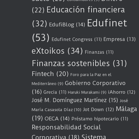
Educación financiera
(22)
Edufinet
(32)
EdufiBlog
(14)
(53)
Empresa
(13)
Edufinet Congress
(11)
eXtoikos
(34)
Finanzas
(11)
Finanzas sostenibles
(31)
Fintech
(20)
Foro para la Paz en el
Gobierno Corporativo
Mediterráneo
(9)
(16)
Grecia
(11)
iAhorro
(12)
Haruki Murakami
(9)
José M. Domínguez Martínez
(15)
José
Málaga
Jot Down
(12)
María Casasola Díaz
(10)
(19)
OECA
(14)
Préstamo hipotecario
(11)
Responsabilidad Social
Sistema
Corporativa
(18)