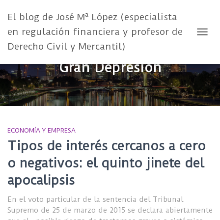
El blog de José Mª López (especialista
en regulación financiera y profesor de
CAMB
Derecho Civil y Mercantil)
Gran Depresión
ECONOMÍA Y EMPRESA
Tipos de interés cercanos a cero
o negativos: el quinto jinete del
apocalipsis
En el voto particular de la sentencia del Tribunal
Supremo de 25 de marzo de 2015 se declara abiertamente