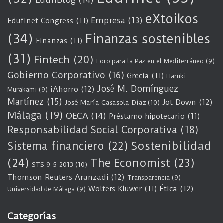
EdufiBlog
(14)
eXtoikos
Empresa
(13)
Edufinet Congress
(11)
(34)
Finanzas sostenibles
Finanzas
(11)
(31)
Fintech
(20)
Foro para la Paz en el Mediterráneo
(9)
Gobierno Corporativo
(16)
Grecia
(11)
Haruki
José M. Domínguez
iAhorro
(12)
Murakami
(9)
Martínez
(15)
Jot Down
(12)
José María Casasola Díaz
(10)
Málaga
(19)
OECA
(14)
Préstamo hipotecario
(11)
Responsabilidad Social Corporativa
(18)
Sostenibilidad
Sistema financiero
(22)
(24)
The Economist
(23)
STS 9-5-2013
(10)
Thomson Reuters Aranzadi
(12)
Transparencia
(9)
Wolters Kluwer
(11)
Ética
(12)
Universidad de Málaga
(9)
Categorías