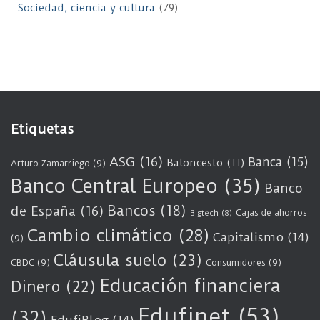
Sociedad, ciencia y cultura
(79)
Etiquetas
ASG
(16)
Banca
(15)
Baloncesto
(11)
Arturo Zamarriego
(9)
Banco Central Europeo
(35)
Banco
Bancos
(18)
de España
(16)
Cajas de ahorros
Bigtech
(8)
Cambio climático
(28)
Capitalismo
(14)
(9)
Cláusula suelo
(23)
CBDC
(9)
Consumidores
(9)
Educación financiera
Dinero
(22)
Edufinet
(53)
(32)