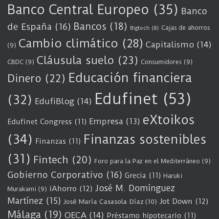
Banco Central Europeo
(35)
Banco
Bancos
(18)
de España
(16)
Cajas de ahorros
Bigtech
(8)
Cambio climático
(28)
Capitalismo
(14)
(9)
Cláusula suelo
(23)
CBDC
(9)
Consumidores
(9)
Educación financiera
Dinero
(22)
Edufinet
(53)
(32)
EdufiBlog
(14)
eXtoikos
Empresa
(13)
Edufinet Congress
(11)
(34)
Finanzas sostenibles
Finanzas
(11)
(31)
Fintech
(20)
Foro para la Paz en el Mediterráneo
(9)
Gobierno Corporativo
(16)
Grecia
(11)
Haruki
José M. Domínguez
iAhorro
(12)
Murakami
(9)
Martínez
(15)
Jot Down
(12)
José María Casasola Díaz
(10)
Málaga
(19)
OECA
(14)
Préstamo hipotecario
(11)