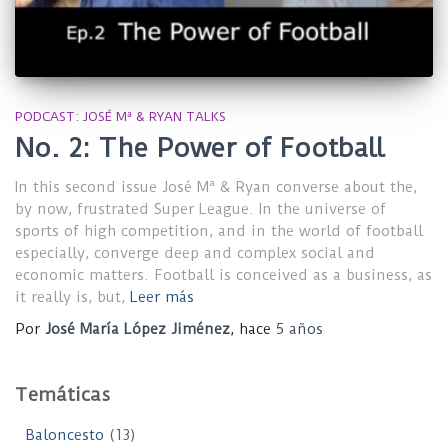
PODCAST: JOSÉ Mª & RYAN TALKS
No. 2: The Power of Football
In this second issue José Mª & Ryan converse about the,
by now, frustrated Super League. In the universe of
sports of high competition, and in the world of football
especially, converge deep and complex social and
economic matters. Football is conceived as a business, as
it really is, but,
Leer más
Por
José María López Jiménez
, hace
5 años
Temáticas
Baloncesto
(13)