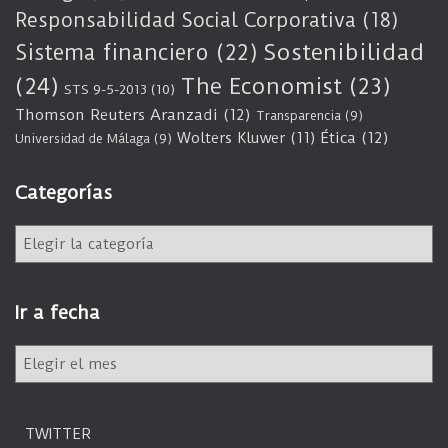
Responsabilidad Social Corporativa
(18)
Sostenibilidad
Sistema financiero
(22)
(24)
The Economist
(23)
STS 9-5-2013
(10)
Thomson Reuters Aranzadi
(12)
Transparencia
(9)
Wolters Kluwer
(11)
Ética
(12)
Universidad de Málaga
(9)
Categorías
C
a
t
e
Ir a fecha
g
o
I
r
r
í
a
a
f
s
TWITTER
e